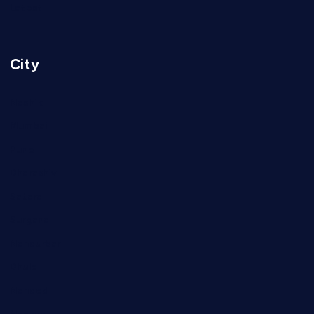
Latest
City
Nashik
Mumbai
Pune
Dharashiv
Satara
Surgana
Nandurbar
Dhule
Nanded