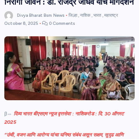
निरोगी जीवन : डॉ. राजेंद्र जाधव यांचे मार्गदर्शन
Divya Bharat Bsm News
जिल्हा
,
नाशिक
,
भारत
,
महाराष्ट्र
October 8, 2025
0 Comments
β⇔
दिव्य भारत बीएसएम न्यूज वृत्तसेवा : नाशिकरोड : दि. 30 ऑगस्ट
2025
“उंची, वजन आणि आरोग्य यांचा घनिष्ठ संबंध असून सक्षम, सुदृढ आणि