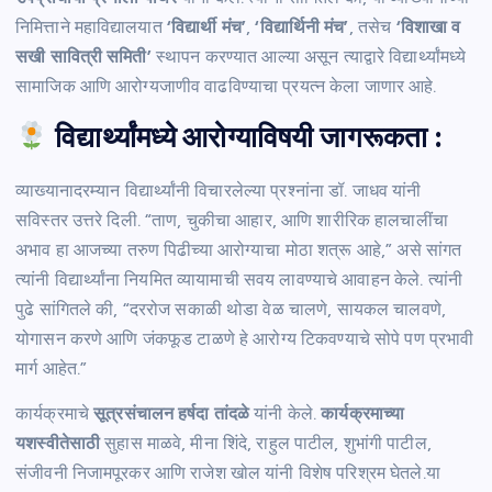
निमित्ताने महाविद्यालयात
‘विद्यार्थी मंच’
,
‘विद्यार्थिनी मंच’
, तसेच
‘विशाखा व
सखी सावित्री समिती’
स्थापन करण्यात आल्या असून त्याद्वारे विद्यार्थ्यांमध्ये
सामाजिक आणि आरोग्यजाणीव वाढविण्याचा प्रयत्न केला जाणार आहे.
विद्यार्थ्यांमध्ये आरोग्याविषयी जागरूकता :
व्याख्यानादरम्यान विद्यार्थ्यांनी विचारलेल्या प्रश्नांना डॉ. जाधव यांनी
सविस्तर उत्तरे दिली. “ताण, चुकीचा आहार, आणि शारीरिक हालचालींचा
अभाव हा आजच्या तरुण पिढीच्या आरोग्याचा मोठा शत्रू आहे,” असे सांगत
त्यांनी विद्यार्थ्यांना नियमित व्यायामाची सवय लावण्याचे आवाहन केले. त्यांनी
पुढे सांगितले की, “दररोज सकाळी थोडा वेळ चालणे, सायकल चालवणे,
योगासन करणे आणि जंकफूड टाळणे हे आरोग्य टिकवण्याचे सोपे पण प्रभावी
मार्ग आहेत.”
कार्यक्रमाचे
सूत्रसंचालन हर्षदा तांदळे
यांनी केले.
कार्यक्रमाच्या
यशस्वीतेसाठी
सुहास माळवे, मीना शिंदे, राहुल पाटील, शुभांगी पाटील,
संजीवनी निजामपूरकर आणि राजेश खोल यांनी विशेष परिश्रम घेतले.या