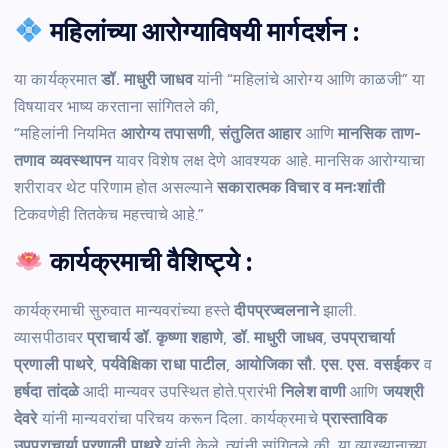
महिलांच्या आरोग्याविषयी मार्गदर्शन :
या कार्यक्रमात
डॉ. माधुरी जाधव
यांनी “महिलांचे आरोग्य आणि काळजी” या
विषयावर भाष्य करताना सांगितले की,
“महिलांनी नियमित
आरोग्य तपासणी
,
संतुलित आहार
आणि
मानसिक ताण-
तणाव व्यवस्थापन
यावर विशेष लक्ष देणे आवश्यक आहे. मानसिक आरोग्याचा
शरीरावर थेट परिणाम होत असल्याने
सकारात्मक विचार व मनःशांती
टिकवणेही तितकेच महत्त्वाचे आहे.”
कार्यक्रमाची वैशिष्ट्ये :
कार्यक्रमाची सुरुवात मान्यवरांच्या हस्ते
दीपप्रज्वलनाने
झाली.
व्यासपीठावर
प्राचार्य डॉ. कृष्णा शहाणे
,
डॉ. माधुरी जाधव
,
उपप्राचार्या
प्रणाली पाथरे
,
पर्यवेक्षिका राधा पाटील
,
आयोजिका सौ. एस. एस. वसईकर
व
हर्षदा तांदळे
आदी मान्यवर उपस्थित होते.प्रारंभी
निलेश वाणी
आणि
जयश्री
देवरे
यांनी मान्यवरांचा परिचय करून दिला. कार्यक्रमाचे
प्रास्ताविक
उपप्राचार्या प्रणाली पाथरे
यांनी केले. त्यांनी सांगितले की, या व्याख्यानाच्या