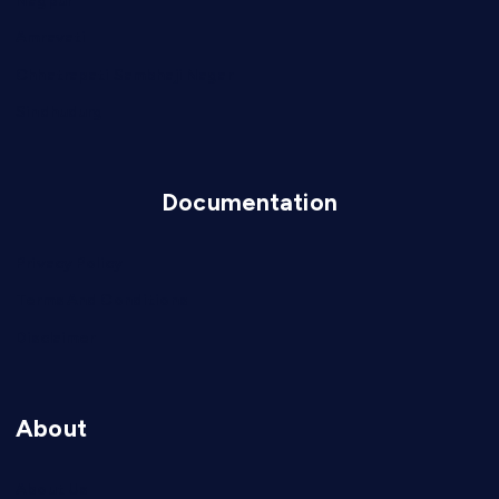
Nagpur
Amravati
Chhatrapati Sambhaji Nagar
Sindhudurg
Documentation
Privacy Policy
Terms And Conditions
Disclaimer
About
About Us