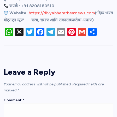
संपर्क : +91 8208180510
Website:
https://divyabharatbsmnews.com
(‘दिव्य भारत
बीएसएम न्यूज’ — सत्य, समाज आणि सकारात्मकतेचा आवाज)
W
X
T
F
T
E
Pi
G
S
h
w
a
el
m
nt
m
h
at
itt
c
e
ail
er
ail
ar
s
er
e
gr
e
e
A
b
a
st
Leave a Reply
p
o
m
p
o
Your email address will not be published.
Required fields are
k
marked
*
Comment
*