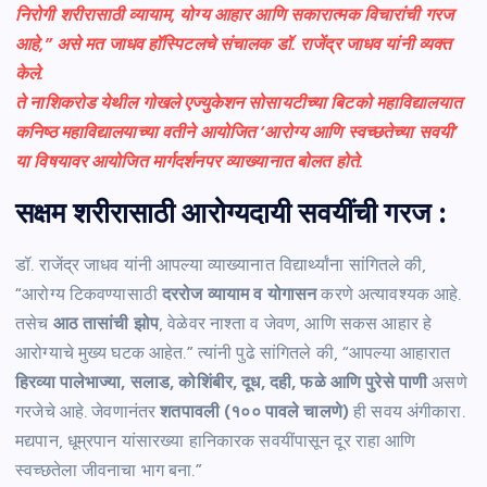
निरोगी शरीरासाठी व्यायाम, योग्य आहार आणि सकारात्मक विचारांची गरज
आहे,” असे मत जाधव हॉस्पिटलचे संचालक डॉ. राजेंद्र जाधव यांनी व्यक्त
केले.
ते नाशिकरोड येथील गोखले एज्युकेशन सोसायटीच्या बिटको महाविद्यालयात
कनिष्ठ महाविद्यालयाच्या वतीने आयोजित ‘आरोग्य आणि स्वच्छतेच्या सवयी’
या विषयावर आयोजित मार्गदर्शनपर व्याख्यानात बोलत होते.
सक्षम शरीरासाठी आरोग्यदायी सवयींची गरज :
डॉ. राजेंद्र जाधव यांनी आपल्या व्याख्यानात विद्यार्थ्यांना सांगितले की,
“आरोग्य टिकवण्यासाठी
दररोज व्यायाम व योगासन
करणे अत्यावश्यक आहे.
तसेच
आठ तासांची झोप
, वेळेवर नाश्ता व जेवण, आणि सकस आहार हे
आरोग्याचे मुख्य घटक आहेत.” त्यांनी पुढे सांगितले की, “आपल्या आहारात
हिरव्या पालेभाज्या, सलाड, कोशिंबीर, दूध, दही, फळे आणि पुरेसे पाणी
असणे
गरजेचे आहे. जेवणानंतर
शतपावली (१०० पावले चालणे)
ही सवय अंगीकारा.
मद्यपान, धूम्रपान यांसारख्या हानिकारक सवयींपासून दूर राहा आणि
स्वच्छतेला जीवनाचा भाग बना.”