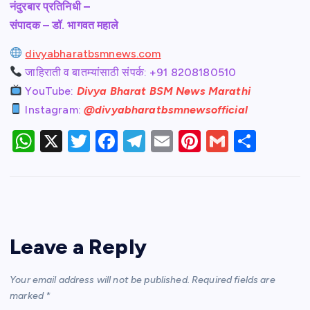
नंदुरबार
प्रतिनिधी –
संपादक – डॉ. भागवत महाले
divyabharatbsmnews.com
जाहिराती व बातम्यांसाठी संपर्क: +91 8208180510
YouTube:
Divya Bharat BSM News Marathi
Instagram:
@divyabharatbsmnewsofficial
W
X
T
F
T
E
Pi
G
S
h
w
a
el
m
nt
m
h
at
itt
c
e
ail
er
ail
ar
s
er
e
gr
e
e
A
b
a
st
Leave a Reply
p
o
m
p
o
Your email address will not be published.
Required fields are
k
marked
*