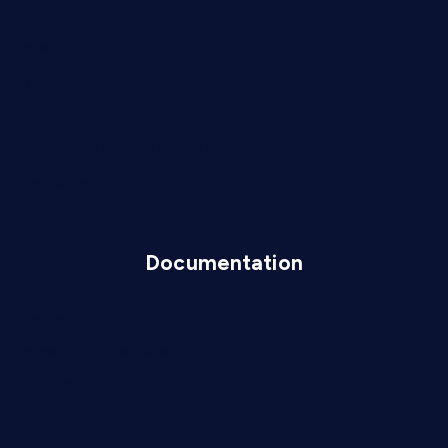
Dhule
Nanded
Nagpur
Amravati
Chhatrapati Sambhaji Nagar
Sindhudurg
Documentation
Privacy Policy
Terms And Conditions
Disclaimer