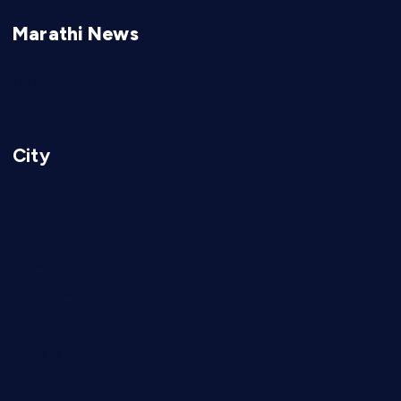
Marathi News
Latest
City
Nashik
Mumbai
Pune
Dharashiv
Satara
Surgana
Nandurbar