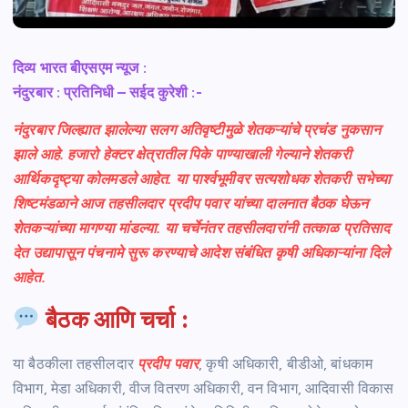
दिव्य भारत बीएसएम न्यूज :
नंदुरबार : प्रतिनिधी – सईद कुरेशी :-
नंदुरबार जिल्ह्यात झालेल्या सलग अतिवृष्टीमुळे शेतकऱ्यांचे प्रचंड नुकसान
झाले आहे. हजारो हेक्टर क्षेत्रातील पिके पाण्याखाली गेल्याने शेतकरी
आर्थिकदृष्ट्या कोलमडले आहेत. या पार्श्वभूमीवर सत्यशोधक शेतकरी सभेच्या
शिष्टमंडळाने आज तहसीलदार प्रदीप पवार यांच्या दालनात बैठक घेऊन
शेतकऱ्यांच्या मागण्या मांडल्या. या चर्चेनंतर तहसीलदारांनी तत्काळ प्रतिसाद
देत उद्यापासून पंचनामे सुरू करण्याचे आदेश संबंधित कृषी अधिकाऱ्यांना दिले
आहेत.
बैठक आणि चर्चा :
या बैठकीला तहसीलदार
प्रदीप पवार
, कृषी अधिकारी, बीडीओ, बांधकाम
विभाग, मेडा अधिकारी, वीज वितरण अधिकारी, वन विभाग, आदिवासी विकास