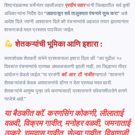
शिष्टमंडळाच्या चर्चेनंतर तहसीलदार
प्रदीप पवार
यांनी जिल्ह्यातील सर्व कृषी
अधिकाऱ्यांना निर्देश देत
“उद्यापासून सर्व तालुक्यात पंचनामे सुरू करा”
असे
आदेश दिले. त्यांनी आश्वासन दिले की पंचनाम्यांचे अहवाल तयार झाल्यानंतर
शासनाकडे मदत प्रस्ताव पाठविला जाईल.
शेतकऱ्यांची भूमिका आणि इशारा :
सत्यशोधक शेतकरी सभेने प्रशासनाला इशारा दिला की “जर पुढील १०
दिवसांत पंचनाम्यांचे प्रत्यक्ष अंमलबजावणी झाली नाही, तर जिल्हाभर तीव्र
आंदोलन छेडले जाईल.”या प्रसंगी
कॉ. आर. टी. गावीत
म्हणाले “शासनाने
शेतकऱ्यांकडे केवळ आश्वासनांचे डोंगर न देता प्रत्यक्ष मदत द्यावी.
शेतकऱ्यांचे आयुष्य पुन्हा उभे करण्यासाठी प्रशासनाने संवेदनशीलतेने वागणे
गरजेचे आहे.”
या बैठकीत कॉ. करणसिंग कोकणी, लीलाताई
वळवी, विक्रम गावीत, मनोहर वळवी, जमनाताई
ठाकरे, रामदास गावीत, सेल्या गावीत, दिवाणजी