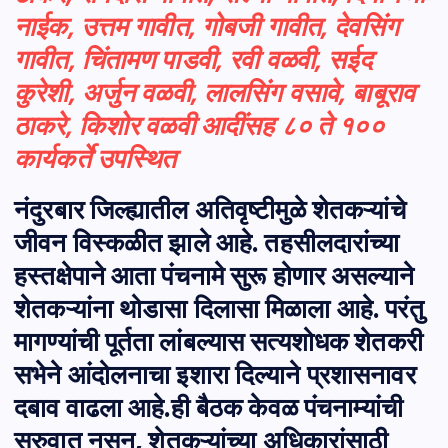
नाईक, उत्तम गावीत, गोबजी गावीत, देवसिंग
गावीत, चिंतामण पाडवी, रवी वळवी, सईद
कुरेशी, अर्जुन वळवी, लालसिंग वसावे, बाबूराव
ठाकरे, किशोर वळवी आदींसह ८० ते १००
कार्यकर्ते उपस्थित
नंदुरबार जिल्ह्यातील अतिवृष्टीमुळे शेतकऱ्यांचे
जीवन विस्कळीत झाले आहे. तहसीलदारांच्या
हस्तक्षेपाने आता पंचनामे सुरू होणार असल्याने
शेतकऱ्यांना थोडासा दिलासा मिळाला आहे. परंतु
मागण्यांची पूर्तता लांबल्यास सत्यशोधक शेतकरी
सभेने आंदोलनाचा इशारा दिल्याने प्रशासनावर
दबाव वाढला आहे.ही बैठक केवळ पंचनाम्यांची
सुरुवात नसून, शेतकऱ्यांच्या
अधिकारांसाठी