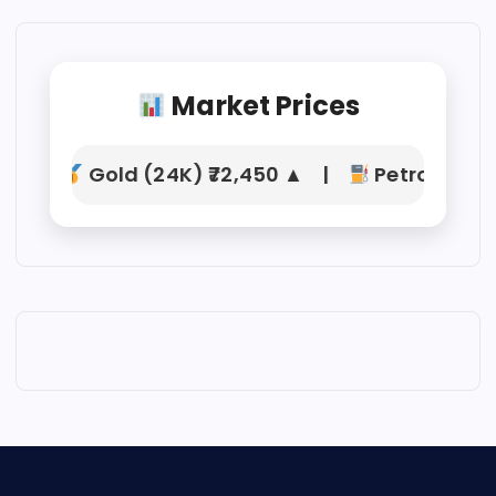
Market Prices
Gold (24K) ₹72,450 ▲ |
Petrol ₹104.21 