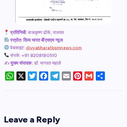
प्रतिनिधी:
बाळकृष्ण ढोके, पालघर
स्त्रोत:
दिव्य भारत बीएसएम न्यूज
वेबसाइट:
divyabharatbsmnews.com
संपर्क: +91 8208180510
✍️
मुख्य संपादक:
डॉ. भागवत महाले
W
X
T
F
T
E
Pi
G
S
h
w
a
el
m
nt
m
h
at
itt
c
e
ail
er
ail
ar
s
er
e
gr
e
e
A
b
a
st
Leave a Reply
p
o
m