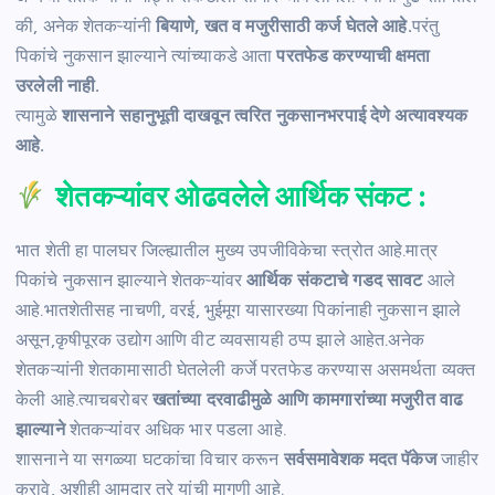
की, अनेक शेतकऱ्यांनी
बियाणे, खत व मजुरीसाठी कर्ज घेतले आहे.
परंतु
पिकांचे नुकसान झाल्याने त्यांच्याकडे आता
परतफेड करण्याची क्षमता
उरलेली नाही.
त्यामुळे
शासनाने सहानुभूती दाखवून त्वरित नुकसानभरपाई देणे अत्यावश्यक
आहे.
शेतकऱ्यांवर ओढवलेले आर्थिक संकट :
भात शेती हा पालघर जिल्ह्यातील मुख्य उपजीविकेचा स्त्रोत आहे.मात्र
पिकांचे नुकसान झाल्याने शेतकऱ्यांवर
आर्थिक संकटाचे गडद सावट
आले
आहे.भातशेतीसह नाचणी, वरई, भुईमूग यासारख्या पिकांनाही नुकसान झाले
असून,कृषीपूरक उद्योग आणि वीट व्यवसायही ठप्प झाले आहेत.अनेक
शेतकऱ्यांनी शेतकामासाठी घेतलेली कर्जे परतफेड करण्यास असमर्थता व्यक्त
केली आहे.त्याचबरोबर
खतांच्या दरवाढीमुळे आणि कामगारांच्या मजुरीत वाढ
झाल्याने
शेतकऱ्यांवर अधिक भार पडला आहे.
शासनाने या सगळ्या घटकांचा विचार करून
सर्वसमावेशक मदत पॅकेज
जाहीर
करावे, अशीही आमदार तरे यांची मागणी आहे.