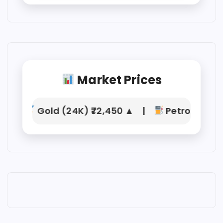
Market Prices
Gold (24K) ₹72,450 ▲ |
Petrol ₹104.21 