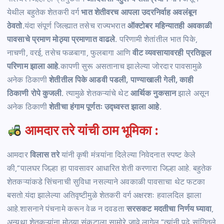
येथील बहुतेक शेतकरी वर्ग
भात शेतीवरच आपला उदरनिर्वाह अवलंबून
ठेवतो.
यंदा संपूर्ण जिल्ह्यात तसेच राज्यभरात
ऑक्टोबर महिन्यातही अवकाळी
पावसाचे प्रमाण मोठ्या प्रमाणात वाढले.
परिणामी शेतांतील भात पिके,
नाचणी, वरई, तसेच फळबागा, फुलबागा आणि
वीट व्यवसायावरही प्रतिकूल
परिणाम झाला आहे.
कापणी सुरू असतानाच झालेल्या जोरदार पावसामुळे
अनेक ठिकाणी
शेतीतील पिके आडवी पडली, पाण्याखाली गेली, काही
ठिकाणी रोपे कुजली.
त्यामुळे शेतकऱ्यांचे थेट
आर्थिक नुकसान
झाले असून
अनेक ठिकाणी
शेतीचा हंगाम पूर्णतः उद्ध्वस्त झाला आहे.
आमदार तरे यांची ठाम भूमिका :
आमदार
विलास तरे
यांनी कृषी मंत्र्यांना दिलेल्या निवेदनात स्पष्ट केले
की,“पालघर जिल्हा हा पावसावर आधारित शेती करणारा जिल्हा आहे. बहुतेक
शेतकऱ्यांकडे सिंचनाची सुविधा नसल्याने अवकाळी पावसाचा थेट फटका
बसतो.यंदा झालेल्या अतिवृष्टीमुळे शेतकरी वर्ग अक्षरशः हवालदिल झाला
आहे.शासनाने पंचनामे करून वेळ न दवडता
सरसकट मदतीचा निर्णय घ्यावा
,
अन्यथा शेतकऱ्यांना मोठ्या संकटाला सामोरे जावे लागेल.”त्यांनी पुढे सांगितले