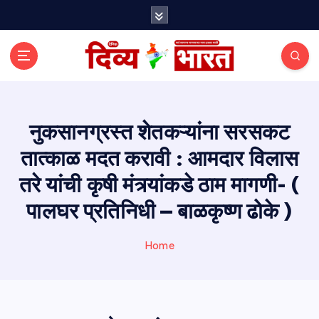
S
k
i
p
t
o
c
o
नुकसानग्रस्त शेतकऱ्यांना सरसकट
n
तात्काळ मदत करावी : आमदार विलास
t
e
तरे यांची कृषी मंत्र्यांकडे ठाम मागणी- (
n
t
पालघर प्रतिनिधी – बाळकृष्ण ढोके )
Home