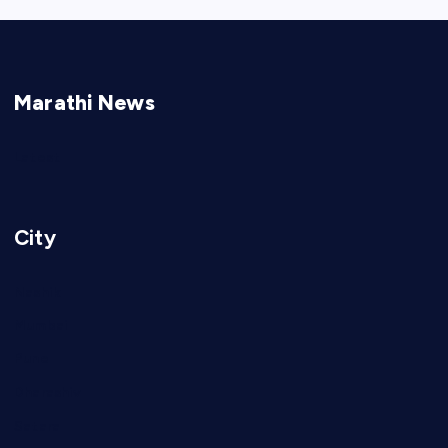
Marathi News
Latest
City
Nashik
Mumbai
Pune
Dharashiv
Satara