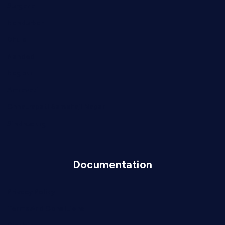
Surgana
Nandurbar
Dhule
Nanded
Nagpur
Amravati
Chhatrapati Sambhaji Nagar
Sindhudurg
Documentation
Privacy Policy
Terms And Conditions