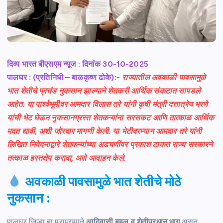
दिव्य भारत बीएसएम न्यूज : दिनांक 30-10-2025
पालघर : (प्रतिनिधी – बाळकृष्ण ढोके):-
राज्यातील अवकाळी पावसामुळे
भात शेतीचे प्रचंड नुकसान झाल्याने शेतकरी आर्थिक संकटात सापडले
आहेत. या पार्श्वभूमीवर आमदार विलास तरे यांनी कृषी मंत्री दत्तात्रेय भरणे
यांची भेट घेऊन नुकसानग्रस्त शेतकऱ्यांना सरसकट आणि तात्काळ आर्थिक
मदत द्यावी, अशी जोरदार मागणी केली. या भेटीदरम्यान आमदार तरे यांनी
लिखित निवेदनाद्वारे शेतकऱ्यांच्या अडचणींवर प्रकाश टाकत राज्य सरकारने
तत्काळ हस्तक्षेप करावा, असे आवाहन केले.
अवकाळी पावसामुळे भात शेतीचे मोठे
नुकसान :
पालघर जिल्हा हा प्रामुख्याने
आदिवासी बहुल व शेतीप्रधान भाग
असून