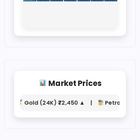
Market Prices
Gold (24K) ₹72,450 ▲ |
Petrol ₹104.21