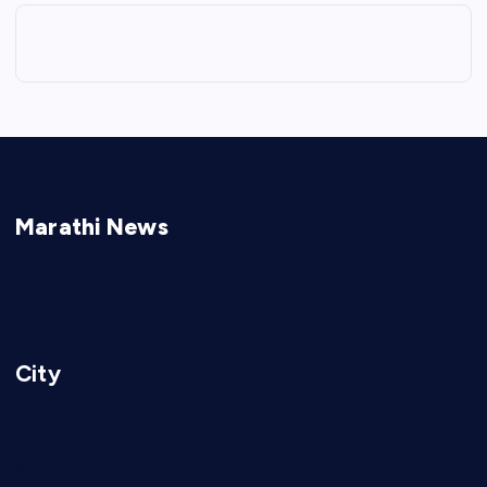
Marathi News
Latest
City
Nashik
Mumbai