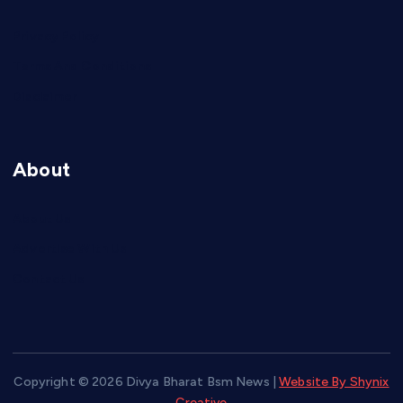
Privacy Policy
Terms And Conditions
Disclaimer
About
About Us
Advertise With Us
Contact Us
Copyright © 2026 Divya Bharat Bsm News |
Website By Shynix
Creative