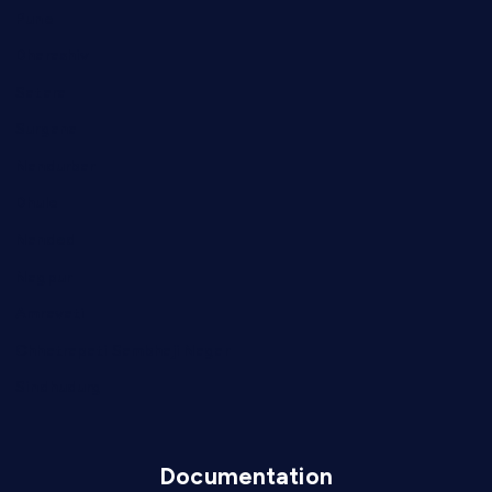
Pune
Dharashiv
Satara
Surgana
Nandurbar
Dhule
Nanded
Nagpur
Amravati
Chhatrapati Sambhaji Nagar
Sindhudurg
Documentation