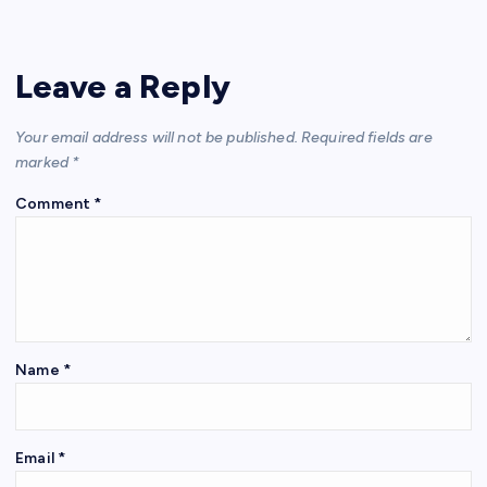
s
er
e
gr
e
e
A
b
a
st
Leave a Reply
p
o
m
p
o
Your email address will not be published.
Required fields are
k
marked
*
Comment
*
Name
*
Email
*