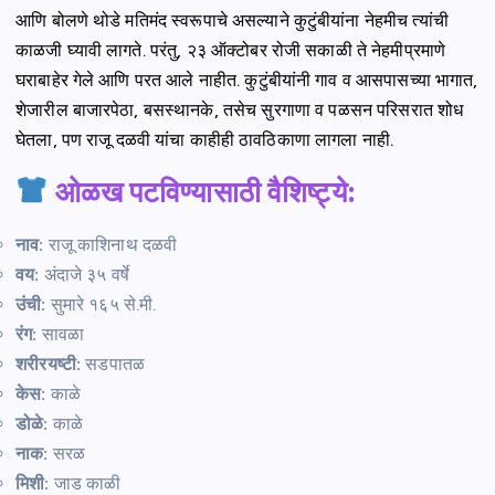
आणि बोलणे थोडे मतिमंद स्वरूपाचे असल्याने कुटुंबीयांना नेहमीच त्यांची
काळजी घ्यावी लागते. परंतु, २३ ऑक्टोबर रोजी सकाळी ते नेहमीप्रमाणे
घराबाहेर गेले आणि परत आले नाहीत. कुटुंबीयांनी गाव व आसपासच्या भागात,
शेजारील बाजारपेठा, बसस्थानके, तसेच सुरगाणा व पळसन परिसरात शोध
घेतला, पण राजू दळवी यांचा काहीही ठावठिकाणा लागला नाही.
ओळख पटविण्यासाठी वैशिष्ट्ये:
नाव:
राजू काशिनाथ दळवी
वय:
अंदाजे ३५ वर्षे
उंची:
सुमारे १६५ से.मी.
रंग:
सावळा
शरीरयष्टी:
सडपातळ
केस:
काळे
डोळे:
काळे
नाक:
सरळ
मिशी:
जाड काळी