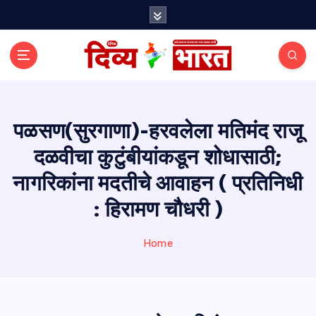
S
k
i
p
t
o
c
o
पळसण(सुरगाणा)-हरवलेला मतिमंद राजू
n
दळवीचा कुटुंबीयांकडून शोधासाठी;
t
e
नागरिकांना मदतीचे आवाहन ( प्रतिनिधी
n
t
: हिरामण चौधरी )
Home