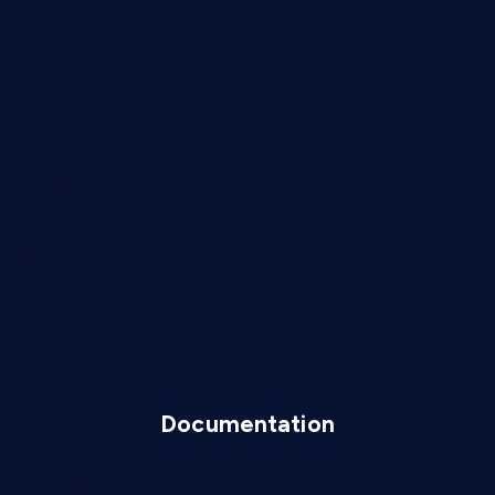
Dharashiv
Satara
Surgana
Nandurbar
Dhule
Nanded
Nagpur
Amravati
Chhatrapati Sambhaji Nagar
Sindhudurg
Documentation
Privacy Policy