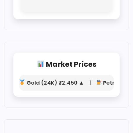
Market Prices
Gold (24K) ₹72,450 ▲ |
Petrol ₹104.21