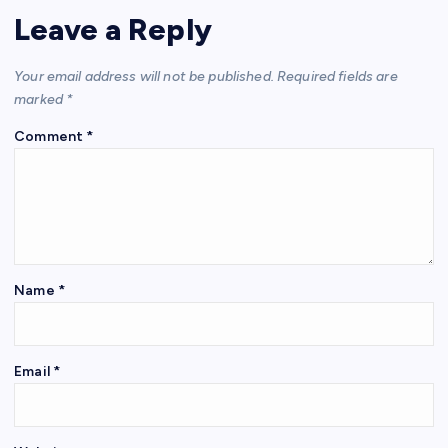
A
b
a
st
Leave a Reply
p
o
m
p
o
Your email address will not be published.
Required fields are
k
marked
*
Comment
*
Name
*
Email
*