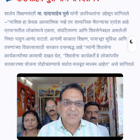
शालेय शिक्षणमंत्री
मा. दादासाहेब भुसे
यांनी उपस्थितांना उद्देशून सांगितले
–“नाशिक हा केवळ आध्यात्मिक नव्हे तर सामाजिक चैतन्याचा प्रदेश आहे.
प्रभागातील लोकांमध्ये एकता, संघटितपणा आणि शिवसेनेबद्दल असलेली
निष्ठा पाहून आनंद वाटतो. आगामी काळात शिक्षण, पायाभूत सुविधा आणि
तरुणांच्या विकासासाठी सरकार वचनबद्ध आहे.”त्यांनी शिवसेना
कार्यकर्त्यांच्या कामाची दखल घेत, “शिवसेना कार्यकर्ते हे लोकांपर्यंत
सरकारच्या योजना पोहोचवण्याचे सर्वात मजबूत माध्यम आहेत” असे सांगितले.