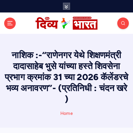
S
k
i
p
t
o
c
o
नाशिक :-“राणेनगर येथे शिक्षणमंत्री
n
दादासाहेब भुसे यांच्या हस्ते शिवसेना
t
e
प्रभाग क्रमांक 31 च्या 2026 कॅलेंडरचे
n
t
भव्य अनावरण”- (प्रतिनिधी : चंदन खरे
)
Home