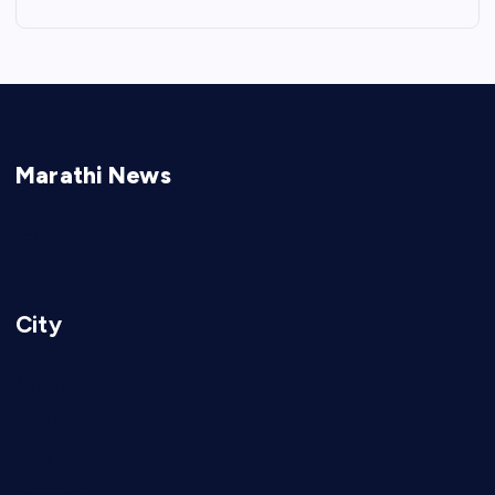
Marathi News
Latest
City
Nashik
Mumbai
Pune