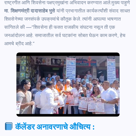
राष्ट्रगीत आणि शिवसेना पक्षप्रमुखांना अभिवादन करण्यात आले.मुख्य पाहुणे
मा. शिक्षणमंत्री दादासाहेब भुसे
यांनी प्रभागातील कार्यकर्त्यांशी संवाद साधत
शिवसेनेच्या जनसंपर्क उपक्रमांचे कौतुक केले. त्यांनी आपल्या भाषणात
सांगितले की —“शिवसेना ही फक्त राजकीय संघटना नसून ती एक
जनआंदोलन आहे. समाजातील सर्व घटकांना सोबत घेऊन काम करणे, हेच
आमचे ब्रीद आहे.”
कॅलेंडर अनावरणाचे औचित्य :