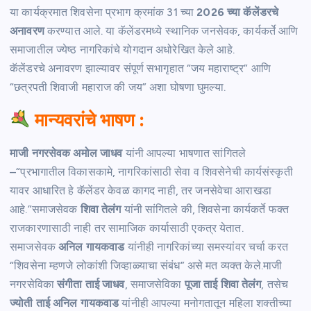
या कार्यक्रमात शिवसेना प्रभाग क्रमांक 31 च्या
2026 च्या कॅलेंडरचे
अनावरण
करण्यात आले. या कॅलेंडरमध्ये स्थानिक जनसेवक, कार्यकर्ते आणि
समाजातील ज्येष्ठ नागरिकांचे योगदान अधोरेखित केले आहे.
कॅलेंडरचे अनावरण झाल्यावर संपूर्ण सभागृहात “जय महाराष्ट्र” आणि
“छत्रपती शिवाजी महाराज की जय” अशा घोषणा घुमल्या.
मान्यवरांचे भाषण :
माजी नगरसेवक अमोल जाधव
यांनी आपल्या भाषणात सांगितले
–“प्रभागातील विकासकामे, नागरिकांसाठी सेवा व शिवसेनेची कार्यसंस्कृती
यावर आधारित हे कॅलेंडर केवळ कागद नाही, तर जनसेवेचा आराखडा
आहे.”समाजसेवक
शिवा तेलंग
यांनी सांगितले की, शिवसेना कार्यकर्ते फक्त
राजकारणासाठी नाही तर सामाजिक कार्यासाठी एकत्र येतात.
समाजसेवक
अनिल गायकवाड
यांनीही नागरिकांच्या समस्यांवर चर्चा करत
“शिवसेना म्हणजे लोकांशी जिव्हाळ्याचा संबंध” असे मत व्यक्त केले.माजी
नगरसेविका
संगीता ताई जाधव
, समाजसेविका
पूजा ताई शिवा तेलंग
, तसेच
ज्योती ताई अनिल गायकवाड
यांनीही आपल्या मनोगतातून महिला शक्तीच्या