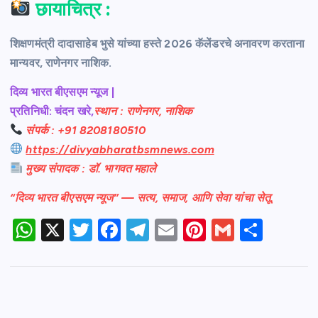
छायाचित्र :
शिक्षणमंत्री दादासाहेब भुसे यांच्या हस्ते 2026 कॅलेंडरचे अनावरण करताना
मान्यवर, राणेनगर नाशिक.
दिव्य भारत बीएसएम न्यूज |
प्रतिनिधी: चंदन खरे,
स्थान : राणेनगर, नाशिक
संपर्क : +91 8208180510
https://divyabharatbsmnews.com
मुख्य संपादक : डॉ. भागवत महाले
“दिव्य भारत बीएसएम न्यूज” — सत्य, समाज, आणि सेवा यांचा सेतू.
W
X
T
F
T
E
Pi
G
S
h
w
a
el
m
nt
m
h
at
itt
c
e
ail
er
ail
ar
s
er
e
gr
e
e