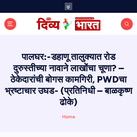
S
k
i
p
t
o
c
o
पालघर:-डहाणू तालुक्यात रोड
n
दुरुस्तीच्या नावाने लाखोंचा चूणा? –
t
e
ठेकेदारांची बोगस कामगिरी, PWDचा
n
t
भ्रष्टाचार उघड- (प्रतिनिधी – बाळकृष्ण
ढोके)
Home