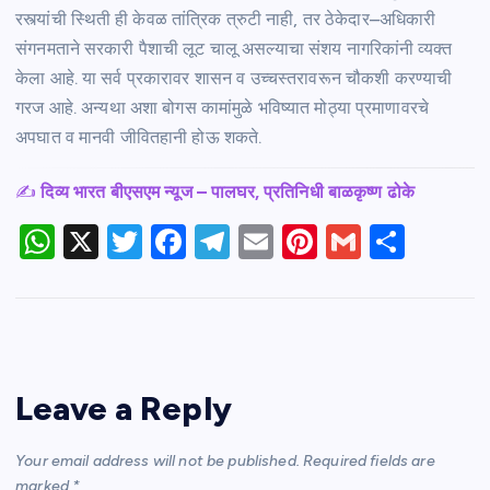
रस्त्यांची स्थिती ही केवळ तांत्रिक त्रुटी नाही, तर ठेकेदार–अधिकारी
संगनमताने सरकारी पैशाची लूट चालू असल्याचा संशय नागरिकांनी व्यक्त
केला आहे. या सर्व प्रकारावर शासन व उच्चस्तरावरून चौकशी करण्याची
गरज आहे. अन्यथा अशा बोगस कामांमुळे भविष्यात मोठ्या प्रमाणावरचे
अपघात व मानवी जीवितहानी होऊ शकते.
✍️
दिव्य भारत बीएसएम न्यूज – पालघर, प्रतिनिधी बाळकृष्ण ढोके
W
X
T
F
T
E
Pi
G
S
h
w
a
el
m
nt
m
h
at
itt
c
e
ail
er
ail
ar
s
er
e
gr
e
e
A
b
a
st
Leave a Reply
p
o
m
p
o
Your email address will not be published.
Required fields are
k
marked
*