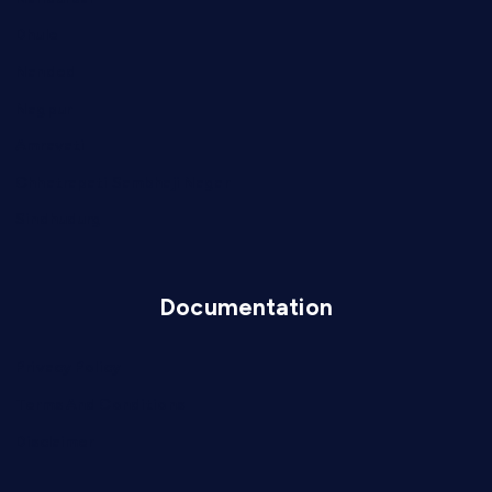
Dhule
Nanded
Nagpur
Amravati
Chhatrapati Sambhaji Nagar
Sindhudurg
Documentation
Privacy Policy
Terms And Conditions
Disclaimer