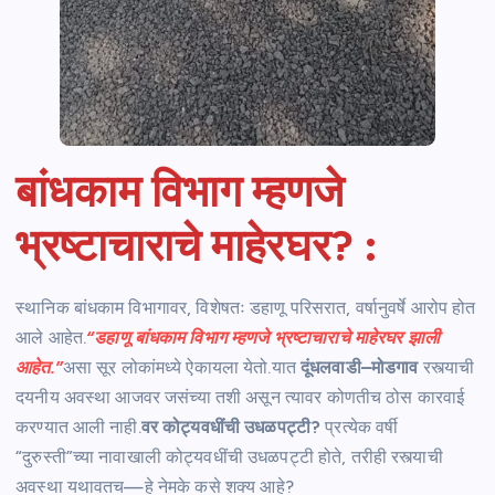
बांधकाम विभाग म्हणजे
भ्रष्टाचाराचे माहेरघर?
:
स्थानिक बांधकाम विभागावर, विशेषतः डहाणू परिसरात, वर्षानुवर्षे आरोप होत
आले आहेत.
“डहाणू बांधकाम विभाग म्हणजे भ्रष्टाचाराचे माहेरघर झाली
आहेत.”
असा सूर लोकांमध्ये ऐकायला येतो.यात
दूंधलवाडी–मोडगाव
रस्त्याची
दयनीय अवस्था आजवर जसंच्या तशी असून त्यावर कोणतीच ठोस कारवाई
करण्यात आली नाही.
वर कोट्यवधींची उधळपट्टी?
प्रत्येक वर्षी
“दुरुस्ती”च्या नावाखाली कोट्यवधींची उधळपट्टी होते, तरीही रस्त्याची
अवस्था यथावतच—हे नेमके कसे शक्य आहे?