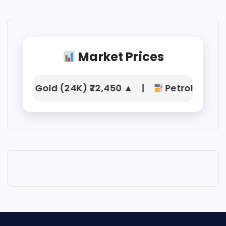
Market Prices
Gold (24K) ₹72,450 ▲ |
Petrol ₹104.21 |