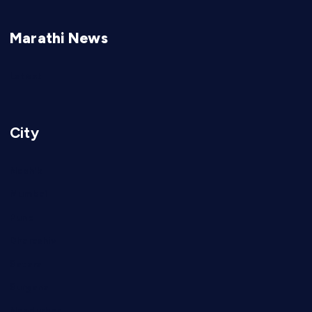
Marathi News
Latest
City
Nashik
Mumbai
Pune
Dharashiv
Satara
Surgana
Nandurbar