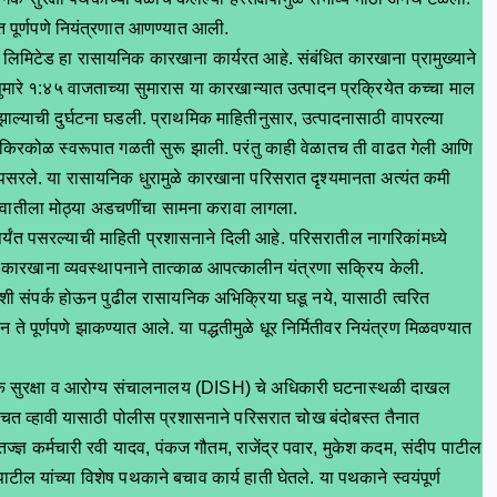
त पूर्णपणे नियंत्रणात आणण्यात आली.
 लिमिटेड हा रासायनिक कारखाना कार्यरत आहे. संबंधित कारखाना प्रामुख्याने
 सुमारे १:४५ वाजताच्या सुमारास या कारखान्यात उत्पादन प्रक्रियेत कच्चा माल
्याची दुर्घटना घडली. प्राथमिक माहितीनुसार, उत्पादनासाठी वापरल्या
ीला किरकोळ स्वरूपात गळती सुरू झाली. परंतु काही वेळातच ती वाढत गेली आणि
पसरले. या रासायनिक धुरामुळे कारखाना परिसरात दृश्यमानता अत्यंत कमी
ुवातीला मोठ्या अडचणींचा सामना करावा लागला.
ापर्यंत पसरल्याची माहिती प्रशासनाने दिली आहे. परिसरातील नागरिकांमध्ये
ेता कारखाना व्यवस्थापनाने तात्काळ आपत्कालीन यंत्रणा सक्रिय केली.
संपर्क होऊन पुढील रासायनिक अभिक्रिया घडू नये, यासाठी त्वरित
 पूर्णपणे झाकण्यात आले. या पद्धतीमुळे धूर निर्मितीवर नियंत्रण मिळवण्यात
िक सुरक्षा व आरोग्य संचालनालय (DISH) चे अधिकारी घटनास्थळी दाखल
्चित व्हावी यासाठी पोलीस प्रशासनाने परिसरात चोख बंदोबस्त तैनात
तज्ज्ञ कर्मचारी रवी यादव, पंकज गौतम, राजेंद्र पवार, मुकेश कदम, संदीप पाटील
टील यांच्या विशेष पथकाने बचाव कार्य हाती घेतले. या पथकाने स्वयंपूर्ण