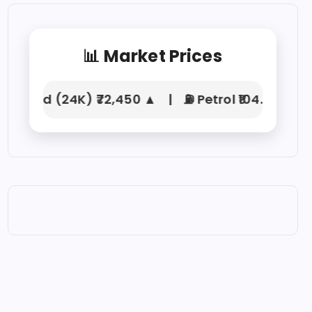
📊 Market Prices
Gold (24K) ₹72,450 ▲ | ⛽ Petrol ₹104.21 | 🚛 Di