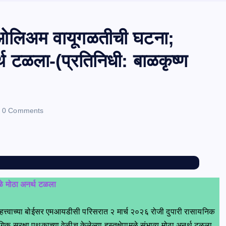
ओलिअम वायूगळतीची घटना;
र्थ टळला-(प्रतिनिधी: बाळकृष्ण
0 Comments
ळे मोठा अनर्थ टळला
 महत्त्वाच्या बोईसर एमआयडीसी परिसरात २ मार्च २०२६ रोजी दुपारी रासायनिक
सुरक्षा पथकाच्या वेळीच केलेल्या हस्तक्षेपामुळे संभाव्य मोठा अनर्थ टळला.