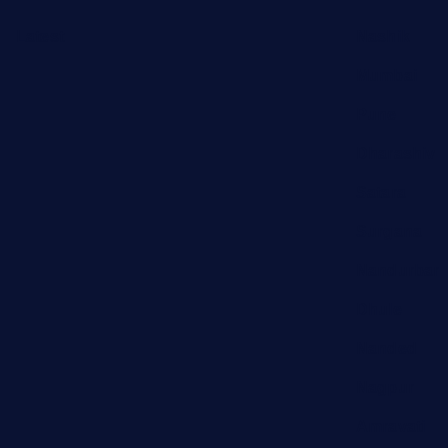
Latest
Nashik
Mumbai
Pune
Dharashiv
Satara
Surgana
Nandurbar
Dhule
Nanded
Nagpur
Amravati