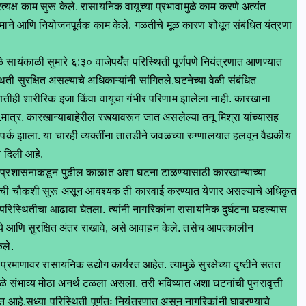
क्ष काम सुरू केले. रासायनिक वायूच्या प्रभावामुळे काम करणे अत्यंत
ंयमाने आणि नियोजनपूर्वक काम केले. गळतीचे मूळ कारण शोधून संबंधित यंत्रणा
सायंकाळी सुमारे ६:३० वाजेपर्यंत परिस्थिती पूर्णपणे नियंत्रणात आणण्यात
 सुरक्षित असल्याचे अधिकाऱ्यांनी सांगितले.घटनेच्या वेळी संबंधित
ोणतीही शारीरिक इजा किंवा वायूचा गंभीर परिणाम झालेला नाही. कारखाना
ी.मात्र, कारखान्याबाहेरील रस्त्यावरून जात असलेल्या तनू मिश्रा यांच्यासह
पर्क झाला. या चारही व्यक्तींना तातडीने जवळच्या रुग्णालयात हलवून वैद्यकीय
े दिली आहे.
े. प्रशासनाकडून पुढील काळात अशा घटना टाळण्यासाठी कारखान्याच्या
टनेची चौकशी सुरू असून आवश्यक ती कारवाई करण्यात येणार असल्याचे अधिकृत
परिस्थितीचा आढावा घेतला. त्यांनी नागरिकांना रासायनिक दुर्घटना घडल्यास
नये आणि सुरक्षित अंतर राखावे, असे आवाहन केले. तसेच आपत्कालीन
ेले.
रमाणावर रासायनिक उद्योग कार्यरत आहेत. त्यामुळे सुरक्षेच्या दृष्टीने सतत
ुळे संभाव्य मोठा अनर्थ टळला असला, तरी भविष्यात अशा घटनांची पुनरावृत्ती
आहे.सध्या परिस्थिती पूर्णतः नियंत्रणात असून नागरिकांनी घाबरण्याचे