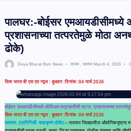
पालघर:-बोईसर एमआयडीसीमध्ये 
प्रशासनाच्या तत्परतेमुळे मोठा अन
ढोके)
Divya Bharat Bsm News
ताज्या
,
पालघर
March 4, 2026
दिव्य भारत बी एस एम न्यूज : बुधवार :दिनांक :04 मार्च 2026
बोईसर एमआयडीसीमध्ये ओलिअम वायूगळतीची घटना; प्रशासनाच्या तत्परतेमु
दिव्य भारत बी एस एम न्यूज : बुधवार :दिनांक :04 मार्च 2026
पालघर, (प्रतिनिधी: बाळकृष्ण ढोके):
– पालघर जिल्ह्यातील औद्योगिकदृष्ट्या
वायूगळतीची घटना घडली. मात्र, जिल्हा प्रशासन, पोलीस यंत्रणा आणि औद्योगिक 