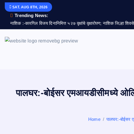
S
SAT. AUG 8TH, 2026
k
Trending News:
i
नाशिक :-कारगिल विजय दिनानिमित्त ५२७ वृक्षांचे वृक्षारोपण; नाशिक जिल्हा शिव
p
t
o
c
o
n
t
e
पालघर:-बोईसर एमआयडीसीमध्ये ओलिअम
n
t
Home
पालघर:-बोईसर एम