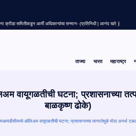
सेना क्रीडा समितीकडून आर्मी अधिकाऱ्यांचा सन्मान- (प्रतिनिधी | आनंद खरे )
ताज्या
भारत
महाराष्ट्र
 वायूगळतीची घटना; प्रशासनाच्या तत्परत
बाळकृष्ण ढोके)
आयडीसीमध्ये ओलिअम वायूगळतीची घटना; प्रशासनाच्या तत्परतेमुळे मोठा अनर्थ टळला-