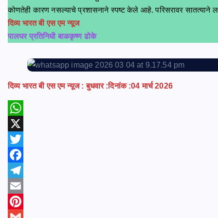
कोणतेही कारण नसल्याचे प्रशासनाने स्पष्ट केले आहे. परिसरावर सातत्याने लक्
दिव्य भारत बी एस एम न्यूज
पालघर प्रतिनिधी बाळकृष्ण ढोके
दिव्य भारत बी एस एम न्यूज : बुधवार :दिनांक :04 मार्च 2026
W
h
X
a
T
t
w
F
s
i
a
T
A
t
c
e
E
p
t
e
l
m
P