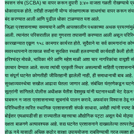
श्वसन संच (SCBA) चा वापर करून दुपारी ३:४० वाजता गळती रोखण्याचे प्रत्य
धोकादायक होते. तरीही तज्ज्ञांनी योग्य संरक्षणात्मक साधनांचा वापर करून स
बंद करण्यात आली आणि पुढील धोका टाळण्यात यश आले.
जिल्हा प्रशासनाच्या समन्वयाने आणि आपत्कालीन पथकाच्या अथक प्रयत्नांमुळे 
आली. त्यानंतर परिसरातील हवा गुणवत्ता तपासणी करण्यात आली असून परिस्थिती
कारखान्यात एकूण १५८ कामगार कार्यरत होते. सुदैवाने या सर्व कामगारांना क
व्यवस्थापनाने तात्काळ सर्वांना सुरक्षित स्थळी हलवण्याची कार्यवाही केली होत
हरिश्चंद्र मोवळे, भाविका मोरे आणि महेश माळी अशा चार नागरिकांचा वायूशी सं
उपचार देण्यात आले. सध्या त्यांची प्रकृती स्थिर असल्याची माहिती प्रशासनान
या संपूर्ण घटनेत कोणतीही जीवितहानी झालेली नाही, ही समाधानाची बाब आह
सुरक्षाव्यवस्थेचा सखोल आढावा घेतला जाणार आहे. संबंधित यंत्रणेकडून घ
सूत्रांनी सांगितले.पोलीस अधीक्षक येतीश देशमुख यांनी घटनास्थळी भेट देऊन 
घाबरून न जाता प्रशासनाच्या सूचनांचे पालन करावे, अफवांवर विश्वास ठेवू 
परिस्थितीत त्वरित स्थानिक प्रशासनाशी संपर्क साधावा, असेही त्यांनी स्पष्ट क
बोईसर एमआयडीसी हा राज्यातील महत्त्वाचा औद्योगिक पट्टा असून येथे मोठ्या प्
दक्षता बाळगणे अत्यावश्यक आहे. सद्य घटनेत प्रशासनाने दाखवलेल्या तत्परतेम
होऊ नये यासाठी अधिक कठोर सुरक्षा उपाययोजना राबविण्याची गरज व्यक्त होत 