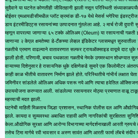
सुदैवाने या घटनेत कोणतीही जीवितहानी झाली नसून परिस्थिती संध्याकाळपर्यं
बोईसर एमआयडीसीमधील प्लॉट क्रमांक डी-१७ येथे मेसर्स भगेरिया इंडस्ट्रीज
डाय इंटरमीडिएट्स रसायनांच्या उत्पादनात गुंतलेला आहे. २ मार्च रोजी दुपारी
म्हणून वापरल्या जाणाऱ्या ६५ टक्के ओलिअम (Oleum) या रसायनाची गळती झाल
जाणाऱ्या २ केएल क्षमतेच्या डे-टँकच्या लेव्हल इंडिकेटर ग्लासमधून सुरुवात
गळतीचे प्रमाण वाढल्याने वातावरणात सल्फर ट्रायऑक्साइड वायूचे दाट धुके 
झाली होती. परिणामी, बचाव पथकाला गळतीचे नेमके उगमस्थान शोधण्यात सुर
वाऱ्याच्या दिशेनुसार हे रासायनिक धुके दक्षिणेकडे सुमारे एक किलोमीटर अंतर
काही काळ भीतीचे वातावरण निर्माण झाले होते. परिस्थितीचे गांभीर्य लक्षात घ
जमिनीवर सांडलेले ओलिअम अधिक पसरू नये आणि त्याचा हवेतिल ऑक्सिजनशी 
उपाययोजना करण्यात आली. सांडलेल्या रसायनावर मोठ्या प्रमाणात वाळू टाकून ते
महत्त्वाची मदत झाली.
घटनेची माहिती मिळताच जिल्हा प्रशासन, स्थानिक पोलीस दल आणि औद्योग
झाले. कायदा व सुव्यवस्था अबाधित राहावी आणि नागरिकांची सुरक्षितता सुनिश
केला.औद्योगिक सुरक्षा आणि आरोग्य विभागाच्या मार्गदर्शनाखाली आरती ग्रुपचे 
तसेच टिमा मार्गचे रवी भावसार व अरुण सावंत आणि आरती फार्मा लॅबचे संदीप पा