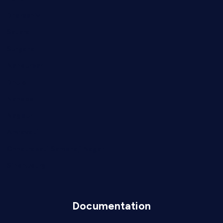
Dharashiv
Satara
Surgana
Nandurbar
Dhule
Nanded
Nagpur
Amravati
Chhatrapati Sambhaji Nagar
Sindhudurg
Documentation