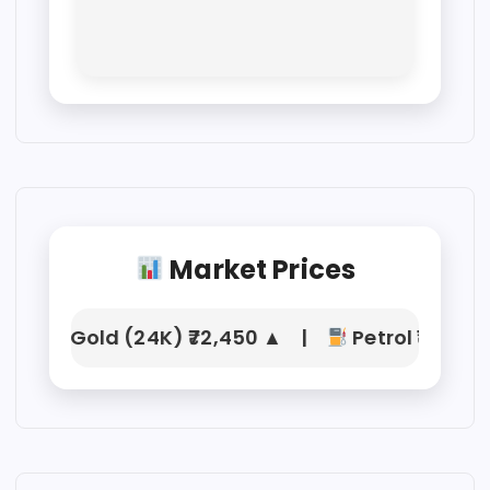
Market Prices
Gold (24K) ₹72,450 ▲ |
Petrol ₹104.21 |