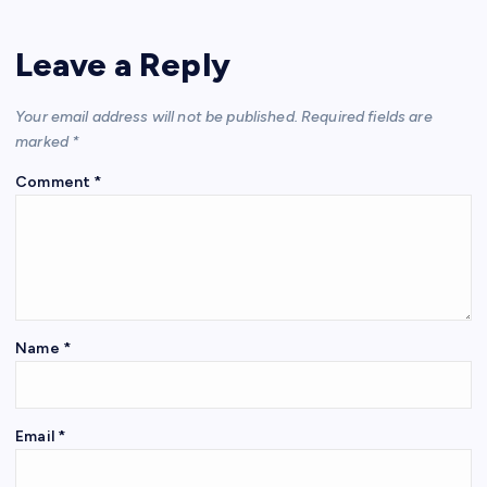
s
er
e
gr
e
e
A
b
a
st
Leave a Reply
p
o
m
p
o
Your email address will not be published.
Required fields are
k
marked
*
Comment
*
Name
*
Email
*