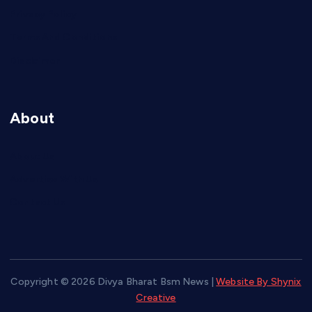
Privacy Policy
Terms And Conditions
Disclaimer
About
About Us
Advertise With Us
Contact Us
Copyright © 2026 Divya Bharat Bsm News |
Website By Shynix
Creative