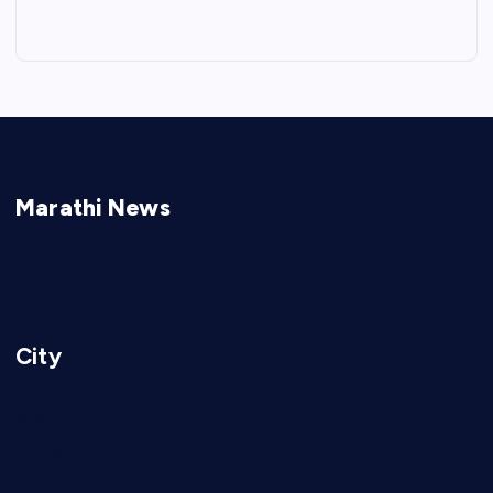
Marathi News
Latest
City
Nashik
Mumbai
Pune