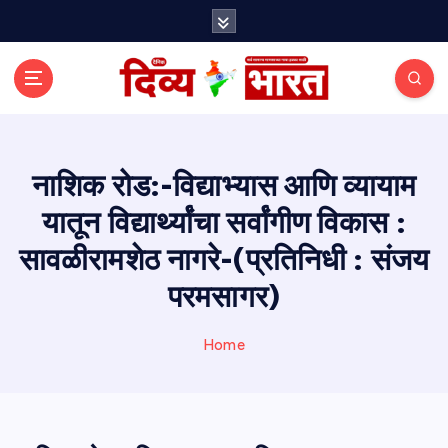
S
k
i
p
t
o
c
o
नाशिक रोड:-विद्याभ्यास आणि व्यायाम
n
यातून विद्यार्थ्यांचा सर्वांगीण विकास :
t
e
सावळीरामशेठ नागरे-(प्रतिनिधी : संजय
n
t
परमसागर)
Home