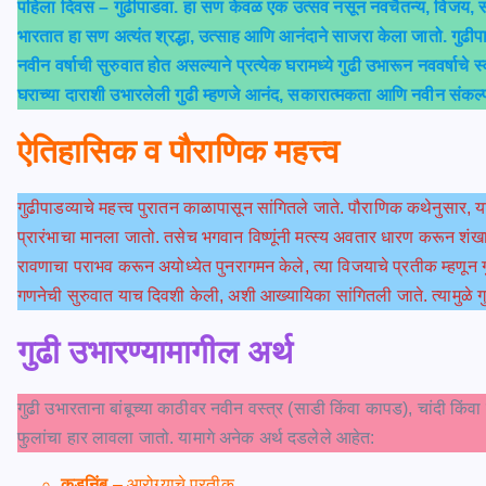
पहिला दिवस – गुढीपाडवा. हा सण केवळ एक उत्सव नसून नवचैतन्य, विजय, समृद्
भारतात हा सण अत्यंत श्रद्धा, उत्साह आणि आनंदाने साजरा केला जातो. गुढीपाडवा
नवीन वर्षाची सुरुवात होत असल्याने प्रत्येक घरामध्ये गुढी उभारून नववर्षाचे 
घराच्या दाराशी उभारलेली गुढी म्हणजे आनंद, सकारात्मकता आणि नवीन संकल्पा
ऐतिहासिक व पौराणिक महत्त्व
गुढीपाडव्याचे महत्त्व पुरातन काळापासून सांगितले जाते. पौराणिक कथेनुसार, या द
प्रारंभाचा मानला जातो. तसेच भगवान विष्णूंनी मत्स्य अवतार धारण करून शंखा
रावणाचा पराभव करून अयोध्येत पुनरागमन केले, त्या विजयाचे प्रतीक म्हणून
गणनेची सुरुवात याच दिवशी केली, अशी आख्यायिका सांगितली जाते. त्यामुळे
गुढी उभारण्यामागील अर्थ
गुढी उभारताना बांबूच्या काठीवर नवीन वस्त्र (साडी किंवा कापड), चांदी किं
फुलांचा हार लावला जातो. यामागे अनेक अर्थ दडलेले आहेत:
कडूनिंब
– आरोग्याचे प्रतीक