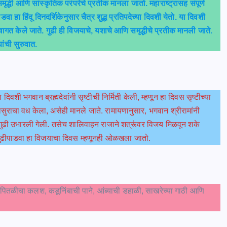
धी आणि सांस्कृतिक परंपरेचे प्रतीक मानला जातो. महाराष्ट्रासह संपूर्ण
 हा हिंदू दिनदर्शिकेनुसार चैत्र शुद्ध प्रतिपदेच्या दिवशी येतो. या दिवशी
स्वागत केले जाते. गुढी ही विजयाचे, यशाचे आणि समृद्धीचे प्रतीक मानली जाते.
ंची सुरुवात.
िवशी भगवान ब्रह्मदेवांनी सृष्टीची निर्मिती केली, म्हणून हा दिवस सृष्टीच्या
सुराचा वध केला, असेही मानले जाते. रामायणानुसार, भगवान श्रीरामांनी
 गुढी उभारली गेली. तसेच शालिवाहन राजाने शत्रूंवर विजय मिळवून शके
 गुढीपाडवा हा विजयाचा दिवस म्हणूनही ओळखला जातो.
वा पितळीचा कलश, कडूनिंबाची पाने, आंब्याची डहाळी, साखरेच्या गाठी आणि