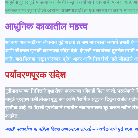
आयुर्वेदानुसार गुढीपाडव्याच्या दिवशी कडूनिंबाची पाने खाण्याची परंपरा आहे. 
उन्हाळ्याच्या सुरुवातीला आरोग्य राखण्यासाठी हा एक महत्त्वाचा उपाय मानला 
आधुनिक काळातील महत्त्व
आजच्या धकाधकीच्या जीवनात गुढीपाडवा हा सण माणसाला नव्याने उभारी देणार
आणि जीवनात प्रगती करण्याचा संदेश देतो. इंग्रजी नववर्षाच्या तुलनेत मराठी 
जाते. यात दिखावा नसून संस्कार, प्रेम, आदर आणि निसर्गाशी नाते जोडलेले आ
पर्यावरणपूरक संदेश
गुढीपाडव्याच्या निमित्ताने वृक्षारोपण करण्याचा संदेशही दिला जातो. प्रत्येक
यामुळे प्रदूषण कमी होऊन शुद्ध हवा आणि नैसर्गिक संतुलन टिकून राहील.गु
प्रतीक आहे. या दिवशी प्रत्येकाने मनातील नकारात्मकता दूर करून नवीन सं
करावेत.
मराठी नववर्षाचा हा पहिला दिवस आपल्याला सांगतो – नवचैतन्याने पुढे चला