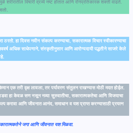
यामुळे शरीरातील विषारी द्रव्ये नष्ट होतात आणि रोगप्रतिकारक शक्ती वाढते.
जातो.
🥇 Gold (24K) ₹72
ा ठरतो. हा दिवस नवीन संकल्प करण्याचा, सकारात्मक विचार स्वीकारण्याचा
नववर्ष अधिक साधेपणाने, संस्कृतीनुसार आणि आरोग्यदायी पद्धतीने साजरे केले
हे.
ाने किमान एक तरी वृक्ष लावला, तर पर्यावरण संतुलन राखण्यास मोठी मदत होईल.
ढीपाडवा हा केवळ सण नसून नव्या सुरुवातीचा, सकारात्मकतेचा आणि विजयाचा
कल्प करावा आणि जीवनात आनंद, समाधान व यश प्राप्त करण्यासाठी प्रयत्न
, सकारात्मकतेने जगा आणि जीवनात यश मिळवा.