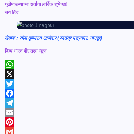
गुढीपाडव्याच्या सर्वांना हार्दिक शुभेच्छा!
जय हिंद!
ले
खक : रमेश कृष्णराव लांजेवार (स्वतंत्र पत्रकार, नागपूर)
दिव्य भारत बीएसएम न्यूज
W
h
X
a
T
t
w
F
s
i
a
T
A
t
c
e
E
p
t
e
l
m
P