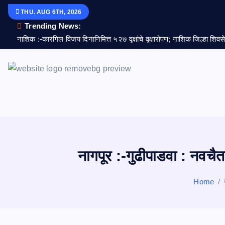
S
THU. AUG 6TH, 2026
k
Trending News:
i
नाशिक :-कारगिल विजय दिनानिमित्त ५२७ वृक्षांचे वृक्षारोपण; नाशिक जिल्हा शिव
p
t
o
c
o
n
t
e
नागपूर :-गुढीपाडवा : नवचैत
n
t
Home