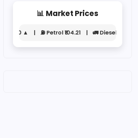
📊 Market Prices
,450 ▲ | ⛽ Petrol ₹104.21 | 🚛 Diesel ₹92.15 | 