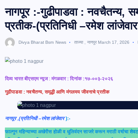
नागपूर :-गुढीपाडवा : नवचैतन्य, 
प्रतीक-(प्रतिनिधी –रमेश लांजेवार
Divya Bharat Bsm News
ताज्या
,
नागपूर
March 17, 2026
दिव्य भारत बीएसएम न्यूज
:
मंगळवार : दिनांक :१७-००३-२०२६
गुढीपाडवा : नवचैतन्य, समृद्धी आणि मंगलमय जीवनाचे प्रतीक
नागपूर ,(प्रतिनिधी –
रमेश लांजेवार
):-
फाल्गुन महिन्याच्या अखेरीस होळी व धुलिवंदन साजरे करून मराठी वर्षाचा शेवट