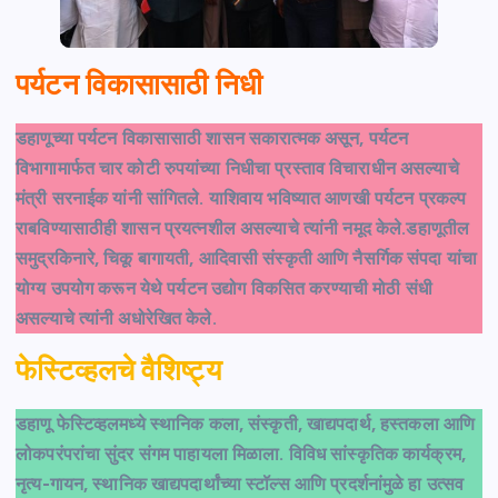
पर्यटन विकासासाठी निधी
डहाणूच्या पर्यटन विकासासाठी शासन सकारात्मक असून, पर्यटन
विभागामार्फत चार कोटी रुपयांच्या निधीचा प्रस्ताव विचाराधीन असल्याचे
मंत्री सरनाईक यांनी सांगितले. याशिवाय भविष्यात आणखी पर्यटन प्रकल्प
राबविण्यासाठीही शासन प्रयत्नशील असल्याचे त्यांनी नमूद केले.डहाणूतील
समुद्रकिनारे, चिकू बागायती, आदिवासी संस्कृती आणि नैसर्गिक संपदा यांचा
योग्य उपयोग करून येथे पर्यटन उद्योग विकसित करण्याची मोठी संधी
असल्याचे त्यांनी अधोरेखित केले.
फेस्टिव्हलचे वैशिष्ट्य
डहाणू फेस्टिव्हलमध्ये स्थानिक कला, संस्कृती, खाद्यपदार्थ, हस्तकला आणि
लोकपरंपरांचा सुंदर संगम पाहायला मिळाला. विविध सांस्कृतिक कार्यक्रम,
नृत्य-गायन, स्थानिक खाद्यपदार्थांच्या स्टॉल्स आणि प्रदर्शनांमुळे हा उत्सव