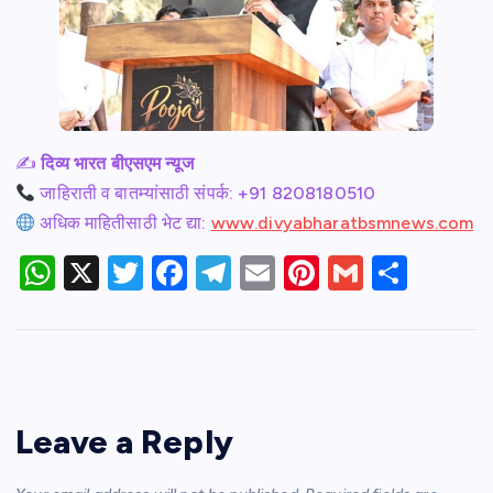
✍️
दिव्य भारत बीएसएम न्यूज
जाहिराती व बातम्यांसाठी संपर्क: +91 8208180510
अधिक माहितीसाठी भेट द्या:
www.divyabharatbsmnews.com
W
X
T
F
T
E
Pi
G
S
h
w
a
el
m
nt
m
h
at
itt
c
e
ail
er
ail
ar
s
er
e
gr
e
e
A
b
a
st
Leave a Reply
p
o
m
p
o