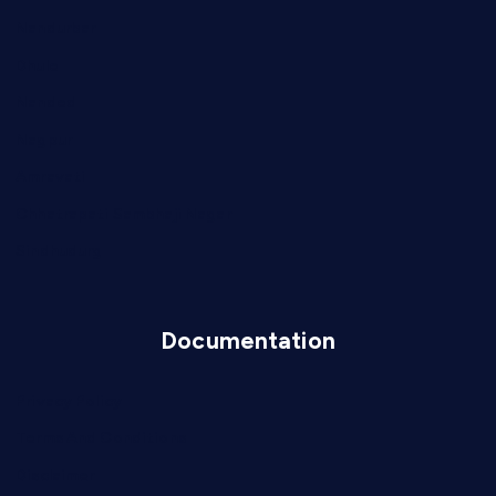
Nandurbar
Dhule
Nanded
Nagpur
Amravati
Chhatrapati Sambhaji Nagar
Sindhudurg
Documentation
Privacy Policy
Terms And Conditions
Disclaimer