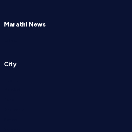
Marathi News
Latest
City
Nashik
Mumbai
Pune
Dharashiv
Satara
Surgana