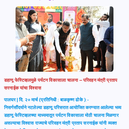
डहाणू फेस्टिव्हलमुळे पर्यटन विकासाला चालना – परिवहन मंत्री प्रताप
सरनाईक यांचा विश्वास
पालघर | दि. २० मार्च (प्रतिनिधी : बाळकृष्ण ढोके )
:-
निसर्गसौंदर्याने नटलेल्या डहाणू परिसरात आयोजित करण्यात आलेल्या भव्य
डहाणू फेस्टिव्हलच्या माध्यमातून पर्यटन विकासाला मोठी चालना मिळणार
असल्याचा विश्वास राज्याचे परिवहन मंत्री प्रताप सरनाईक यांनी व्यक्त