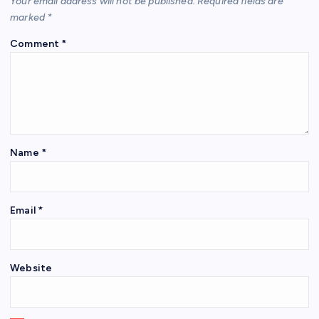
Your email address will not be published.
Required fields are
k
marked
*
Comment
*
Name
*
Email
*
Website