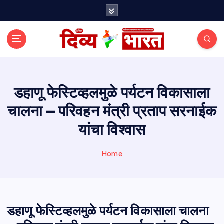
S
k
i
p
t
o
c
o
डहाणू फेस्टिव्हलमुळे पर्यटन विकासाला
n
चालना – परिवहन मंत्री प्रताप सरनाईक
t
e
यांचा विश्वास
n
t
Home
डहाणू फेस्टिव्हलमुळे पर्यटन विकासाला चालना