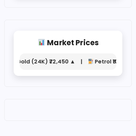
Market Prices
Gold (24K) ₹72,450 ▲ |
Petrol ₹104.21 |