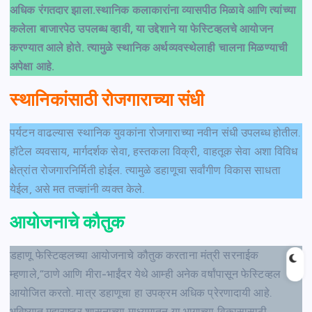
अधिक रंगतदार झाला.स्थानिक कलाकारांना व्यासपीठ मिळावे आणि त्यांच्या
कलेला बाजारपेठ उपलब्ध व्हावी, या उद्देशाने या फेस्टिव्हलचे आयोजन
करण्यात आले होते. त्यामुळे स्थानिक अर्थव्यवस्थेलाही चालना मिळण्याची
अपेक्षा आहे.
स्थानिकांसाठी रोजगाराच्या संधी
पर्यटन वाढल्यास स्थानिक युवकांना रोजगाराच्या नवीन संधी उपलब्ध होतील.
हॉटेल व्यवसाय, मार्गदर्शक सेवा, हस्तकला विक्री, वाहतूक सेवा अशा विविध
क्षेत्रांत रोजगारनिर्मिती होईल. त्यामुळे डहाणूचा सर्वांगीण विकास साधता
येईल, असे मत तज्ज्ञांनी व्यक्त केले.
आयोजनाचे कौतुक
डहाणू फेस्टिव्हलच्या आयोजनाचे कौतुक करताना मंत्री सरनाईक
म्हणाले,“ठाणे आणि मीरा-भाईंदर येथे आम्ही अनेक वर्षांपासून फेस्टिव्हल
आयोजित करतो. मात्र डहाणूचा हा उपक्रम अधिक प्रेरणादायी आहे.
भविष्यात महाराष्ट्र शासनाच्या माध्यमातून या भागाच्या विकासासाठी