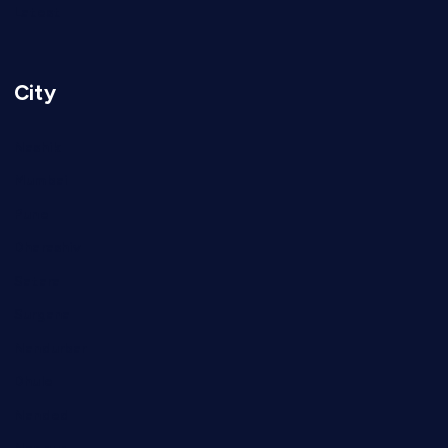
Latest
City
Nashik
Mumbai
Pune
Dharashiv
Satara
Surgana
Nandurbar
Dhule
Nanded