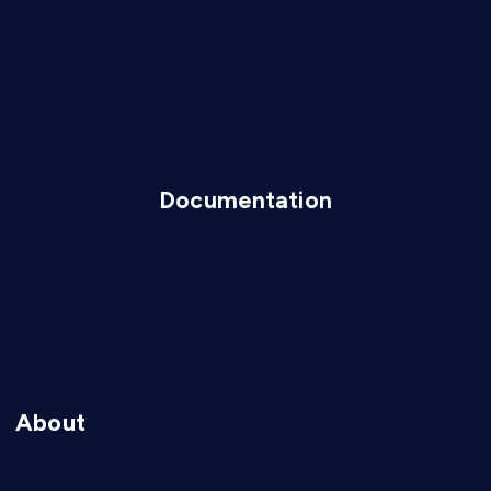
Nagpur
Amravati
Chhatrapati Sambhaji Nagar
Sindhudurg
Documentation
Privacy Policy
Terms And Conditions
Disclaimer
About
About Us