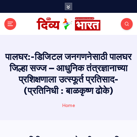
S
k
i
p
t
o
c
o
पालघर:-डिजिटल जनगणनेसाठी पालघर
n
जिल्हा सज्ज – आधुनिक तंत्रज्ञानाच्या
t
e
प्रशिक्षणाला उत्स्फूर्त प्रतिसाद-
n
t
(प्रतिनिधी : बाळकृष्ण ढोके)
Home