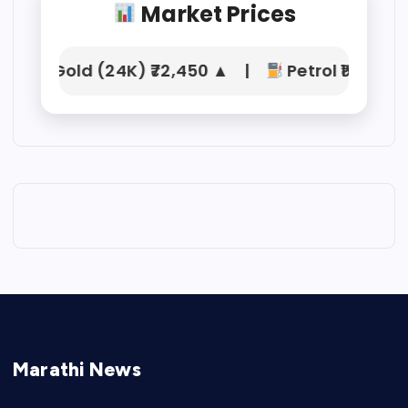
Market Prices
Gold (24K) ₹72,450 ▲ |
Petrol ₹104.21 |
Marathi News