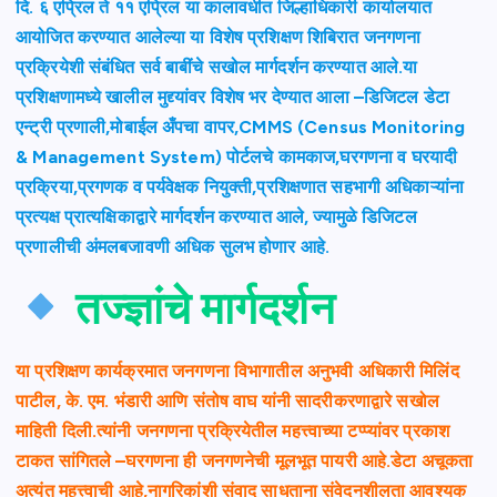
दि. ६ एप्रिल ते ११ एप्रिल या कालावधीत जिल्हाधिकारी कार्यालयात
आयोजित करण्यात आलेल्या या विशेष प्रशिक्षण शिबिरात जनगणना
प्रक्रियेशी संबंधित सर्व बाबींचे सखोल मार्गदर्शन करण्यात आले.या
प्रशिक्षणामध्ये खालील मुद्द्यांवर विशेष भर देण्यात आला –डिजिटल डेटा
एन्ट्री प्रणाली,मोबाईल अँपचा वापर,CMMS (Census Monitoring
& Management System) पोर्टलचे कामकाज,घरगणना व घरयादी
प्रक्रिया,प्रगणक व पर्यवेक्षक नियुक्ती,प्रशिक्षणात सहभागी अधिकाऱ्यांना
प्रत्यक्ष प्रात्यक्षिकाद्वारे मार्गदर्शन करण्यात आले, ज्यामुळे डिजिटल
प्रणालीची अंमलबजावणी अधिक सुलभ होणार आहे.
तज्ज्ञांचे मार्गदर्शन
या प्रशिक्षण कार्यक्रमात जनगणना विभागातील अनुभवी अधिकारी मिलिंद
पाटील, के. एम. भंडारी आणि संतोष वाघ यांनी सादरीकरणाद्वारे सखोल
माहिती दिली.त्यांनी जनगणना प्रक्रियेतील महत्त्वाच्या टप्प्यांवर प्रकाश
टाकत सांगितले –घरगणना ही जनगणनेची मूलभूत पायरी आहे.डेटा अचूकता
अत्यंत महत्त्वाची आहे,नागरिकांशी संवाद साधताना संवेदनशीलता आवश्यक