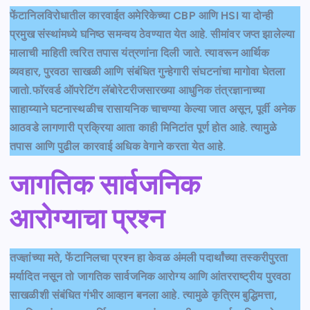
फेंटानिलविरोधातील कारवाईत अमेरिकेच्या CBP आणि HSI या दोन्ही
प्रमुख संस्थांमध्ये घनिष्ठ समन्वय ठेवण्यात येत आहे. सीमांवर जप्त झालेल्या
मालाची माहिती त्वरित तपास यंत्रणांना दिली जाते. त्यावरून आर्थिक
व्यवहार, पुरवठा साखळी आणि संबंधित गुन्हेगारी संघटनांचा मागोवा घेतला
जातो.फॉरवर्ड ऑपरेटिंग लॅबोरेटरीजसारख्या आधुनिक तंत्रज्ञानाच्या
साहाय्याने घटनास्थळीच रासायनिक चाचण्या केल्या जात असून, पूर्वी अनेक
आठवडे लागणारी प्रक्रिया आता काही मिनिटांत पूर्ण होत आहे. त्यामुळे
तपास आणि पुढील कारवाई अधिक वेगाने करता येत आहे.
जागतिक सार्वजनिक
आरोग्याचा प्रश्न
तज्ज्ञांच्या मते, फेंटानिलचा प्रश्न हा केवळ अंमली पदार्थांच्या तस्करीपुरता
मर्यादित नसून तो जागतिक सार्वजनिक आरोग्य आणि आंतरराष्ट्रीय पुरवठा
साखळीशी संबंधित गंभीर आव्हान बनला आहे. त्यामुळे कृत्रिम बुद्धिमत्ता,