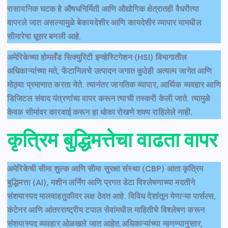
रासायनिक घटक हे औषधनिर्मिती आणि औद्योगिक क्षेत्रातही वैधरीत्या
वापरले जात असल्यामुळे बेकायदेशीर आणि कायदेशीर व्यापार यामधील
सीमारेषा धूसर बनली आहे.
अमेरिकेच्या होमलँड सिक्युरिटी इन्व्हेस्टिगेशन (HSI) विभागातील
अधिकाऱ्यांच्या मते, फेंटानिलचे उत्पादन जगात कुठेही अत्यल्प जागेत आणि
मोठ्या प्रमाणात करता येते. त्यानंतर जागतिक व्यापार, आर्थिक व्यवहार आणि
डिजिटल संवाद यंत्रणांचा वापर करून त्याची तस्करी केली जाते. त्यामुळे
केवळ सीमांवर कारवाई करून हा धोका रोखणे शक्य राहिलेले नाही.
कृत्रिम बुद्धिमत्तेचा वाढता वापर
अमेरिकेची सीमा शुल्क आणि सीमा सुरक्षा संस्था (CBP) आता कृत्रिम
बुद्धिमत्ता (AI), मशीन लर्निंग आणि प्रगत डेटा विश्लेषणाच्या मदतीने
संशयास्पद मालवाहतुकीवर लक्ष ठेवत आहे. विविध देशांतून येणाऱ्या पार्सल्स,
कंटेनर आणि आंतरराष्ट्रीय टपाल सेवांमधील माहितीचे विश्लेषण करून
संशयास्पद व्यवहार ओळखले जात आहेत.अधिकाऱ्यांच्या म्हणण्यानुसार,