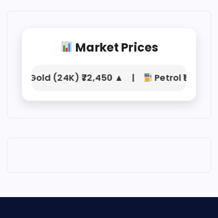
Market Prices
Gold (24K) ₹72,450 ▲ |
Petrol ₹104.21 |