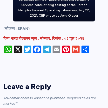
Services conduct drug testing at the Port of
Memphis Forward Operating Laboratory, July 22,
2021. CBP photo by Jerry Glaser
(सौजन्य : SPAN)
दिव्य भारत बीएसएम न्यूज :
सोमवार, दिनांक : ०८ जून २०२६
W
X
T
F
T
E
Pi
G
S
h
w
a
el
m
nt
m
h
at
itt
c
e
ail
er
ail
ar
s
er
e
gr
e
e
A
b
a
st
Leave a Reply
p
o
m
p
o
Your email address will not be published.
Required fields are
k
marked
*