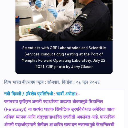
Scientists with CBP Laboratories and Scientific
Services conduct drug testing at the Port of
Memphis Forward Operating Laboratory, July 22,
2021. CBP photo by Jerry Glaser
दिव्य भारत बीएसएम न्यूज :
सोमवार, दिनांक : ०८ जून २०२६
नवी दिल्ली / (विशेष प्रतिनिधी
:
चार्वी अरोड़ा
):-
जगभरात कृत्रिम अमली पदार्थांच्या वाढत्या धोक्यामुळे फेंटानिल
(Fentanyl) या अत्यंत घातक सिंथेटिक ड्रगविरोधात अमेरिका आता
अधिक व्यापक आणि तंत्रज्ञानाधारित रणनीती अवलंबत आहे. पारंपरिक
अंमली पदार्थांप्रमाणे शेतीवर आधारित उत्पादन नसल्यामुळे फेंटानिलची