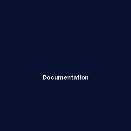
Dhule
Nanded
Nagpur
Amravati
Chhatrapati Sambhaji Nagar
Sindhudurg
Documentation
Privacy Policy
Terms And Conditions
Disclaimer