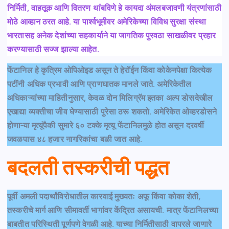
निर्मिती, वाहतूक आणि वितरण थांबविणे हे कायदा अंमलबजावणी यंत्रणांसाठी
मोठे आव्हान ठरत आहे. या पार्श्वभूमीवर अमेरिकेच्या विविध सुरक्षा संस्था
भारतासह अनेक देशांच्या सहकार्याने या जागतिक पुरवठा साखळीवर प्रहार
करण्यासाठी सज्ज झाल्या आहेत.
फेंटानिल हे कृत्रिम ओपिओइड असून ते हेरॉईन किंवा कोकेनपेक्षा कित्येक
पटींनी अधिक प्रभावी आणि प्राणघातक मानले जाते. अमेरिकेतील
अधिकाऱ्यांच्या माहितीनुसार, केवळ दोन मिलिग्रॅम इतका अल्प डोसदेखील
एखाद्या व्यक्तीचा जीव घेण्यासाठी पुरेसा ठरू शकतो. अमेरिकेत ओव्हरडोसने
होणाऱ्या मृत्यूंपैकी सुमारे ६० टक्के मृत्यू फेंटानिलमुळे होत असून दरवर्षी
जवळपास ४८ हजार नागरिकांचा बळी जात आहे.
बदलती तस्करीची पद्धत
पूर्वी अमली पदार्थांविरोधातील कारवाई मुख्यतः अफू किंवा कोका शेती,
तस्करीचे मार्ग आणि सीमावर्ती भागांवर केंद्रित असायची. मात्र फेंटानिलच्या
बाबतीत परिस्थिती पूर्णपणे वेगळी आहे. याच्या निर्मितीसाठी वापरले जाणारे