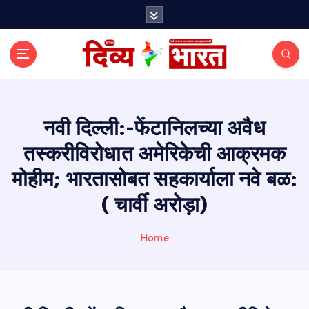
S
k
i
p
t
o
c
o
नवी दिल्ली:-फेंटानिलच्या अवैध
n
तस्करीविरोधात अमेरिकेची आक्रमक
t
e
मोहीम; भारतासोबत सहकार्याला नवे बळ:
n
t
( चार्वी अरोड़ा)
Home