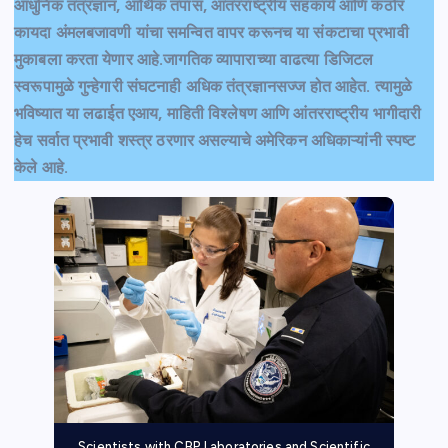
आधुनिक तंत्रज्ञान, आर्थिक तपास, आंतरराष्ट्रीय सहकार्य आणि कठोर
कायदा अंमलबजावणी यांचा समन्वित वापर करूनच या संकटाचा प्रभावी
मुकाबला करता येणार आहे.जागतिक व्यापाराच्या वाढत्या डिजिटल
स्वरूपामुळे गुन्हेगारी संघटनाही अधिक तंत्रज्ञानसज्ज होत आहेत. त्यामुळे
भविष्यात या लढाईत एआय, माहिती विश्लेषण आणि आंतरराष्ट्रीय भागीदारी
हेच सर्वात प्रभावी शस्त्र ठरणार असल्याचे अमेरिकन अधिकाऱ्यांनी स्पष्ट
केले आहे.
Scientists with CBP Laboratories and Scientific