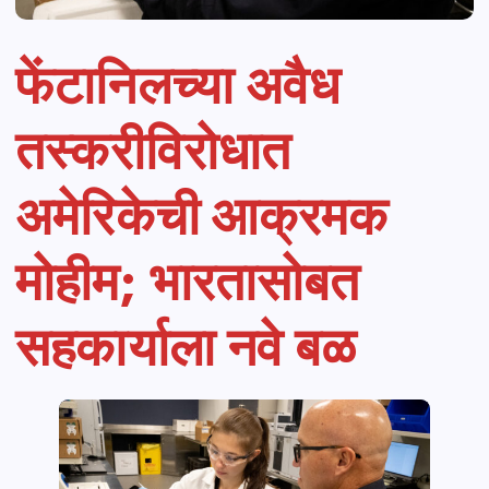
फेंटानिलच्या अवैध
तस्करीविरोधात
अमेरिकेची आक्रमक
मोहीम; भारतासोबत
सहकार्याला नवे बळ