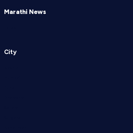
Marathi News
Latest
City
Nashik
Mumbai
Pune
Dharashiv
Satara
Surgana
Nandurbar