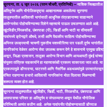
सुरगाणा, ता. ६ जून २०२६ (रतन चौधरी, प्रतिनिधी) –
नाशिक जिल्ह्यातील
अतिदुर्गम आणि भौगोलिकदृष्ट्या आव्हानात्मक असलेल्या सुरगाणा
तालुक्यातील आदिवासी भागांसाठी आधुनिक तंत्रज्ञानाच्या साहाय्याने
आरोग्यसेवा पोहोचविण्याच्या दिशेने महत्त्वाचे पाऊल उचलण्यात आले आहे.
खुंटविहीर,पिंपळसोंड, उंबरपाडा (पी), खिर्डी आणि भाटी या सीमावर्ती
गावांमध्ये ड्रोनद्वारे औषधे, लसी आणि वैद्यकीय साहित्य पोहोचविण्याच्या
अभिनव उपक्रमाची चाचणी नुकतीच यशस्वीरित्या पार पडली.दुर्गम भागांतील
नागरिकांना वेळेवर आरोग्य सेवा उपलब्ध करून देणे हे शासनाचे प्रमुख उद्दिष्ट
असून, जिल्हा प्रशासन, तालुका आरोग्य विभाग आणि आयआयटी मुंबई यांच्या
संयुक्त तांत्रिक सहकार्याने हा महत्त्वाकांक्षी प्रकल्प साकारला जात आहे. या
प्रकल्पामुळे डोंगरदऱ्या, घाटरस्ते आणि नैसर्गिक अडथळ्यांमुळे उपचारांपासून
वंचित राहणाऱ्या हजारो आदिवासी नागरिकांना मोठा दिलासा मिळण्याची
शक्यता व्यक्त होत आहे.
सुरगाणा तालुक्यातील खुंटविहीर, खिर्डी, भाटी, पिंपळसोंड, उंबरपाडा आणि
आसपासचा परिसर हा अतिदुर्गम व जंगलव्याप्त असून येथील भौगोलिक
परिस्थिती अत्यंत कठीण आहे. अनेक गावांपर्यंत पोहोचण्यासाठी डोंगराळ