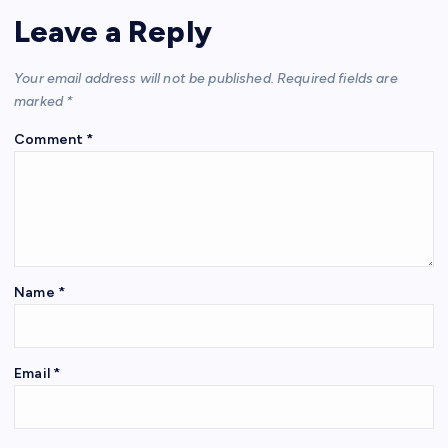
A
b
a
st
Leave a Reply
p
o
m
p
o
Your email address will not be published.
Required fields are
k
marked
*
Comment
*
Name
*
Email
*