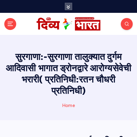
S
k
i
p
t
o
c
o
सुरगाणा:-सुरगाणा तालुक्यात दुर्गम
n
आदिवासी भागात ड्रोनद्वारे आरोग्यसेवेची
t
e
भरारी( प्रतिनिधी:रतन चौधरी
n
t
प्रतिनिधी)
Home