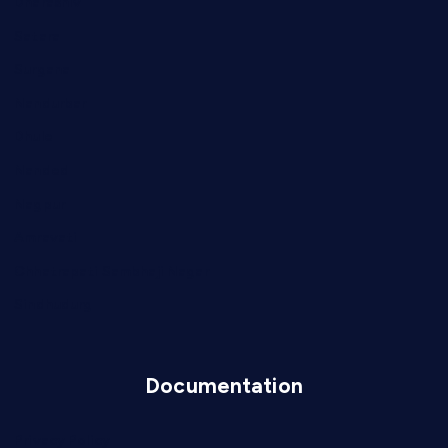
Dharashiv
Satara
Surgana
Nandurbar
Dhule
Nanded
Nagpur
Amravati
Chhatrapati Sambhaji Nagar
Sindhudurg
Documentation
Privacy Policy