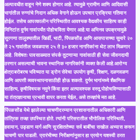
अल्पावधीत वाहून नेणे शक्य होणार आहे. त्यामुळे ग्रामीण आणि आदिवासी
भागांतील रुग्णांचे निदान अधिक वेगाने होऊन उपचार प्रक्रिया गतिमान
होईल. तसेच आपत्कालीन परिस्थितीत आवश्यक वैद्यकीय साहित्य काही
मिनिटांत दुर्गम गावांपर्यंत पोहोचविता येणार आहे.या अभिनव उपक्रमामुळे
सुरगणा तालुक्यातील खिर्डी, भाटी, पिंपळसोंड आणि आसपासच्या सुमारे २०
ते २५ गावांतील जवळपास २५ ते ३० हजार नागरिकांना थेट लाभ मिळणार
आहे. विशेषतः पावसाळ्यात संपर्क तुटणाऱ्या गावांसाठी ही सेवा जीवनदायी
ठरणार असल्याची भावना स्थानिक नागरिकांनी व्यक्त केली आहे.आरोग्य
क्षेत्राबरोबरच भविष्यात या ड्रोन सेवेचा उपयोग कृषी, शिक्षण, दळणवळण
आणि आपत्ती व्यवस्थापनासाठीही होऊ शकतो. दुर्गम भागांमध्ये शैक्षणिक
साहित्य, कृषीविषयक नमुने किंवा इतर अत्यावश्यक वस्तू पोहोचविण्यासाठी
या तंत्रज्ञानाचा प्रभावी वापर करता येईल, असे तज्ज्ञांचे मत आहे.
पिंपळसोंड येथे झालेल्या चाचणीदरम्यान प्रशासनातील अधिकारी आणि
तांत्रिक तज्ज्ञ उपस्थित होते. त्यांनी परिसरातील भौगोलिक परिस्थिती,
हवामान, उड्डाण मार्ग आणि सुरक्षिततेच्या सर्व बाबींचा सखोल अभ्यास करून
चाचणी पार पाडली. प्रारंभीच्या निरीक्षणांनुसार हा प्रयोग यशस्वी ठरत