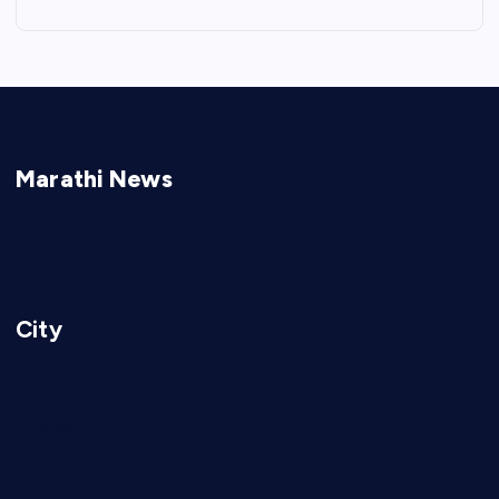
Marathi News
Latest
City
Nashik
Mumbai
Pune