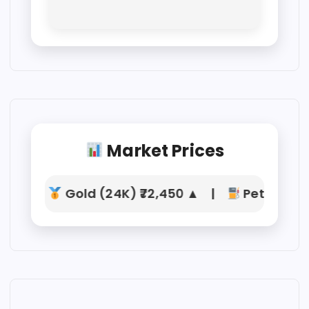
Market Prices
Gold (24K) ₹72,450 ▲ |
Petrol ₹104.