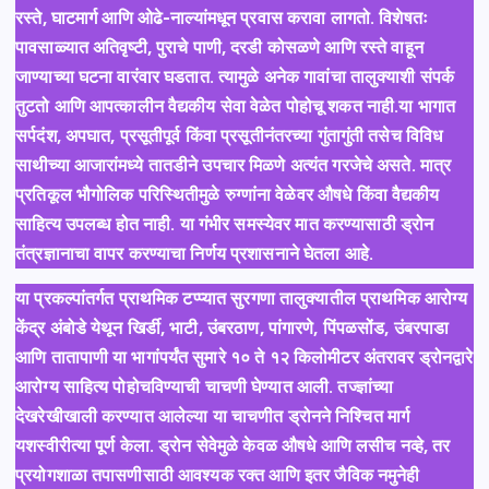
रस्ते, घाटमार्ग आणि ओढे-नाल्यांमधून प्रवास करावा लागतो. विशेषतः
पावसाळ्यात अतिवृष्टी, पुराचे पाणी, दरडी कोसळणे आणि रस्ते वाहून
जाण्याच्या घटना वारंवार घडतात. त्यामुळे अनेक गावांचा तालुक्याशी संपर्क
तुटतो आणि आपत्कालीन वैद्यकीय सेवा वेळेत पोहोचू शकत नाही.या भागात
सर्पदंश, अपघात, प्रसूतीपूर्व किंवा प्रसूतीनंतरच्या गुंतागुंती तसेच विविध
साथीच्या आजारांमध्ये तातडीने उपचार मिळणे अत्यंत गरजेचे असते. मात्र
प्रतिकूल भौगोलिक परिस्थितीमुळे रुग्णांना वेळेवर औषधे किंवा वैद्यकीय
साहित्य उपलब्ध होत नाही. या गंभीर समस्येवर मात करण्यासाठी ड्रोन
तंत्रज्ञानाचा वापर करण्याचा निर्णय प्रशासनाने घेतला आहे.
या प्रकल्पांतर्गत प्राथमिक टप्प्यात सुरगणा तालुक्यातील प्राथमिक आरोग्य
केंद्र अंबोडे येथून खिर्डी, भाटी, उंबरठाण, पांगारणे, पिंपळसोंड, उंबरपाडा
आणि तातापाणी या भागांपर्यंत सुमारे १० ते १२ किलोमीटर अंतरावर ड्रोनद्वारे
आरोग्य साहित्य पोहोचविण्याची चाचणी घेण्यात आली. तज्ज्ञांच्या
देखरेखीखाली करण्यात आलेल्या या चाचणीत ड्रोनने निश्चित मार्ग
यशस्वीरीत्या पूर्ण केला. ड्रोन सेवेमुळे केवळ औषधे आणि लसीच नव्हे, तर
प्रयोगशाळा तपासणीसाठी आवश्यक रक्त आणि इतर जैविक नमुनेही