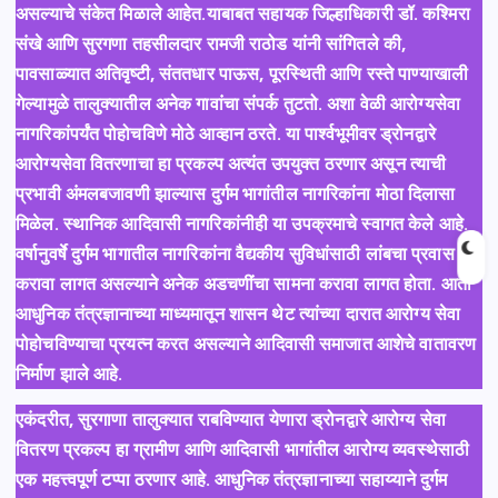
असल्याचे संकेत मिळाले आहेत.याबाबत सहायक जिल्हाधिकारी डॉ. कश्मिरा
संखे आणि सुरगणा तहसीलदार रामजी राठोड यांनी सांगितले की,
पावसाळ्यात अतिवृष्टी, संततधार पाऊस, पूरस्थिती आणि रस्ते पाण्याखाली
गेल्यामुळे तालुक्यातील अनेक गावांचा संपर्क तुटतो. अशा वेळी आरोग्यसेवा
नागरिकांपर्यंत पोहोचविणे मोठे आव्हान ठरते. या पार्श्वभूमीवर ड्रोनद्वारे
आरोग्यसेवा वितरणाचा हा प्रकल्प अत्यंत उपयुक्त ठरणार असून त्याची
प्रभावी अंमलबजावणी झाल्यास दुर्गम भागांतील नागरिकांना मोठा दिलासा
मिळेल. स्थानिक आदिवासी नागरिकांनीही या उपक्रमाचे स्वागत केले आहे.
वर्षानुवर्षे दुर्गम भागातील नागरिकांना वैद्यकीय सुविधांसाठी लांबचा प्रवास
करावा लागत असल्याने अनेक अडचणींचा सामना करावा लागत होता. आता
आधुनिक तंत्रज्ञानाच्या माध्यमातून शासन थेट त्यांच्या दारात आरोग्य सेवा
पोहोचविण्याचा प्रयत्न करत असल्याने आदिवासी समाजात आशेचे वातावरण
निर्माण झाले आहे.
एकंदरीत, सुरगाणा तालुक्यात राबविण्यात येणारा ड्रोनद्वारे आरोग्य सेवा
वितरण प्रकल्प हा ग्रामीण आणि आदिवासी भागांतील आरोग्य व्यवस्थेसाठी
एक महत्त्वपूर्ण टप्पा ठरणार आहे. आधुनिक तंत्रज्ञानाच्या सहाय्याने दुर्गम