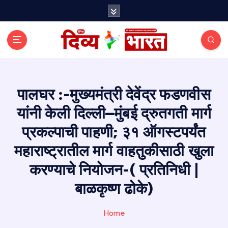
S
k
i
p
t
o
c
o
पालघर :-मुख्यमंत्री देवेंद्र फडणवीस
n
यांनी केली दिल्ली–मुंबई द्रुतगती मार्ग
t
e
प्रकल्पाची पाहणी; ३१ ऑगस्टपर्यंत
n
t
महाराष्ट्रातील मार्ग वाहतुकीसाठी खुला
करण्याचे नियोजन-( प्रतिनिधी |
बाळकृष्ण ढोके)
Home