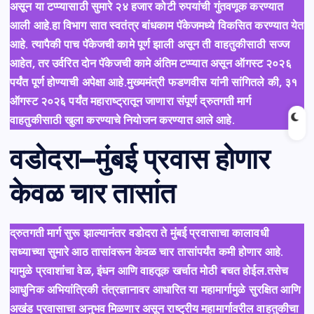
असून या टप्प्यासाठी सुमारे २४ हजार कोटी रुपयांची गुंतवणूक करण्यात
आली आहे.हा विभाग सात स्वतंत्र बांधकाम पॅकेजमध्ये विकसित करण्यात येत
आहे. त्यापैकी पाच पॅकेजची कामे पूर्ण झाली असून ती वाहतुकीसाठी सज्ज
आहेत, तर उर्वरित दोन पॅकेजची कामे अंतिम टप्प्यात असून ऑगस्ट २०२६
पर्यंत पूर्ण होण्याची अपेक्षा आहे.मुख्यमंत्री फडणवीस यांनी सांगितले की, ३१
ऑगस्ट २०२६ पर्यंत महाराष्ट्रातून जाणारा संपूर्ण द्रुतगती मार्ग
वाहतुकीसाठी खुला करण्याचे नियोजन करण्यात आले आहे.
वडोदरा–मुंबई प्रवास होणार
केवळ चार तासांत
द्रुतगती मार्ग सुरू झाल्यानंतर वडोदरा ते मुंबई प्रवासाचा कालावधी
सध्याच्या सुमारे आठ तासांवरून केवळ चार तासांपर्यंत कमी होणार आहे.
यामुळे प्रवाशांचा वेळ, इंधन आणि वाहतूक खर्चात मोठी बचत होईल.तसेच
आधुनिक अभियांत्रिकी तंत्रज्ञानावर आधारित या महामार्गामुळे सुरक्षित आणि
अखंड प्रवासाचा अनुभव मिळणार असून राष्ट्रीय महामार्गावरील वाहतुकीचा