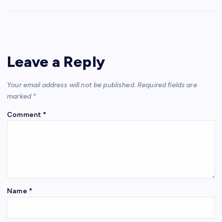
h
w
a
el
m
nt
m
h
at
itt
c
e
ail
er
ail
ar
s
er
e
gr
e
e
A
b
a
st
Leave a Reply
p
o
m
p
o
Your email address will not be published.
Required fields are
k
marked
*
Comment
*
Name
*