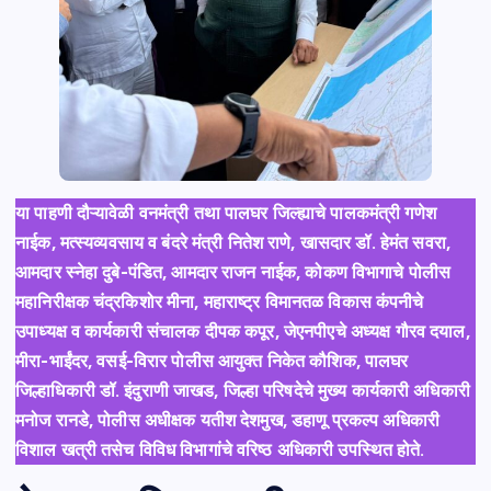
या पाहणी दौऱ्यावेळी वनमंत्री तथा पालघर जिल्ह्याचे पालकमंत्री गणेश
नाईक, मत्स्यव्यवसाय व बंदरे मंत्री नितेश राणे, खासदार डॉ. हेमंत सवरा,
आमदार स्नेहा दुबे-पंडित, आमदार राजन नाईक, कोकण विभागाचे पोलीस
महानिरीक्षक चंद्रकिशोर मीना, महाराष्ट्र विमानतळ विकास कंपनीचे
उपाध्यक्ष व कार्यकारी संचालक दीपक कपूर, जेएनपीएचे अध्यक्ष गौरव दयाल,
मीरा-भाईंदर, वसई-विरार पोलीस आयुक्त निकेत कौशिक, पालघर
जिल्हाधिकारी डॉ. इंदुराणी जाखड, जिल्हा परिषदेचे मुख्य कार्यकारी अधिकारी
मनोज रानडे, पोलीस अधीक्षक यतीश देशमुख, डहाणू प्रकल्प अधिकारी
विशाल खत्री तसेच विविध विभागांचे वरिष्ठ अधिकारी उपस्थित होते.