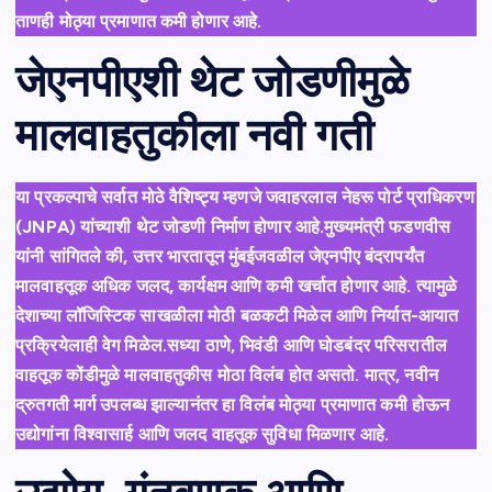
ताणही मोठ्या प्रमाणात कमी होणार आहे.
जेएनपीएशी थेट जोडणीमुळे
मालवाहतुकीला नवी गती
या प्रकल्पाचे सर्वात मोठे वैशिष्ट्य म्हणजे जवाहरलाल नेहरू पोर्ट प्राधिकरण
(JNPA) यांच्याशी थेट जोडणी निर्माण होणार आहे.मुख्यमंत्री फडणवीस
यांनी सांगितले की, उत्तर भारतातून मुंबईजवळील जेएनपीए बंदरापर्यंत
मालवाहतूक अधिक जलद, कार्यक्षम आणि कमी खर्चात होणार आहे. त्यामुळे
देशाच्या लॉजिस्टिक साखळीला मोठी बळकटी मिळेल आणि निर्यात-आयात
प्रक्रियेलाही वेग मिळेल.सध्या ठाणे, भिवंडी आणि घोडबंदर परिसरातील
वाहतूक कोंडीमुळे मालवाहतुकीस मोठा विलंब होत असतो. मात्र, नवीन
द्रुतगती मार्ग उपलब्ध झाल्यानंतर हा विलंब मोठ्या प्रमाणात कमी होऊन
उद्योगांना विश्वासार्ह आणि जलद वाहतूक सुविधा मिळणार आहे.