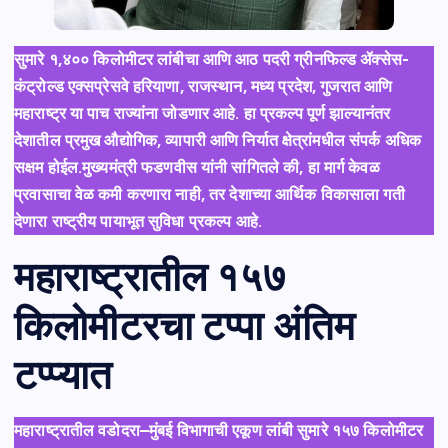
सुमारे १,४०० किलोमीटर लांबीचा आणि आठ पदरी ग्रीनफिल्ड ॲक्सेस-
कंट्रोल्ड एक्सप्रेसवे हरियाणा, राजस्थान, मध्य प्रदेश, गुजरात आणि
महाराष्ट्र या पाच राज्यांना जोडणार आहे. हा प्रकल्प पूर्ण झाल्यानंतर
देशातील प्रमुख औद्योगिक, व्यापारी आणि निर्यात क्षेत्रांमधील संपर्क अधिक
सक्षम होईल.मुख्यमंत्री फडणवीस यांनी सांगितले की, हा मार्ग केवळ
प्रवासाचा वेळ कमी करणारा नाही, तर देशाच्या आर्थिक विकासाला गती
देणारा राष्ट्रीय पायाभूत सुविधा प्रकल्प आहे.
महाराष्ट्रातील १५७
किलोमीटरचा टप्पा अंतिम
टप्प्यात
महाराष्ट्रातील वडोदरा–मुंबई विभागाची एकूण लांबी सुमारे १५७ किलोमीटर