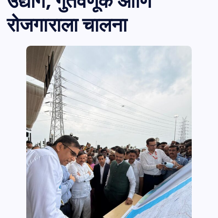
उद्योग, गुंतवणूक आणि
रोजगाराला चालना