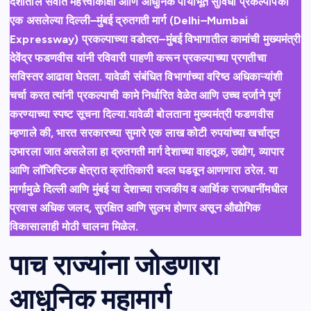
देशातील सर्वात महत्त्वाकांक्षी आणि आधुनिक पायाभूत सुविधा प्रकल्पांपैकी
एक असलेल्या दिल्ली–मुंबई द्रुतगती मार्ग (Delhi–Mumbai
Expressway) प्रकल्पाच्या वडोदरा–मुंबई विभागातील कामांची मुख्यमंत्री
देवेंद्र फडणवीस यांनी रविवारी पाहणी करून प्रकल्पाच्या प्रगतीचा
सविस्तर आढावा घेतला. यावेळी संबंधित विभागांच्या वरिष्ठ अधिकाऱ्यांशी
चर्चा करत त्यांनी प्रकल्पाची कामे निर्धारित वेळेत आणि उच्च दर्जाने पूर्ण
करण्याच्या स्पष्ट सूचना दिल्या.यावेळी बोलताना मुख्यमंत्री फडणवीस
म्हणाले की, भारत सरकारच्या सुमारे एक लाख कोटी रुपयांच्या खर्चातून
उभारला जात असलेला हा द्रुतगती मार्ग देशाच्या वाहतूक, उद्योग, व्यापार
आणि लॉजिस्टिक क्षेत्रात क्रांतिकारी बदल घडवून आणणारा ठरेल. या
मार्गामुळे दिल्ली आणि मुंबई या देशाच्या राजकीय व आर्थिक राजधानींमधील
प्रवास अधिक जलद, सुरक्षित आणि सुलभ होणार असून औद्योगिक
विकासालाही मोठी चालना मिळेल.
पाच राज्यांना जोडणारा
आधुनिक महामार्ग