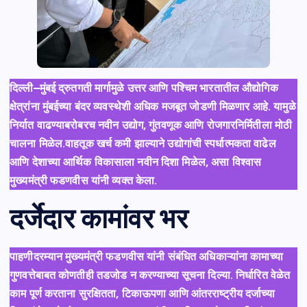
दिल्ली–मुंबई द्रुतगती मार्गामुळे उत्तर आणि पश्चिम भारतातील औद्योगिक
क्षेत्रांना मुंबईच्या बंदर व्यवस्थेशी अधिक मजबूत जोडणी मिळणार आहे. यामुळे
निर्यात वाढण्याबरोबरच नवीन उद्योग, गुंतवणूक आणि रोजगारनिर्मितीला मोठी
चालना मिळेल.वाहतूक खर्च कमी झाल्याने उद्योगांची स्पर्धात्मकता वाढेल
आणि देशाच्या आर्थिक विकासाला नवीन दिशा मिळेल, असा विश्वास
मुख्यमंत्री फडणवीस यांनी व्यक्त केला.
दर्जेदार कामांवर भर
पाहणीदरम्यान मुख्यमंत्री फडणवीस यांनी संबंधित अधिकाऱ्यांना कामाच्या
गुणवत्तेबाबत कोणतीही तडजोड न करण्याच्या सूचना दिल्या. निर्धारित वेळेत
काम पूर्ण करताना सुरक्षितता, टिकाऊपणा आणि आंतरराष्ट्रीय दर्जाच्या