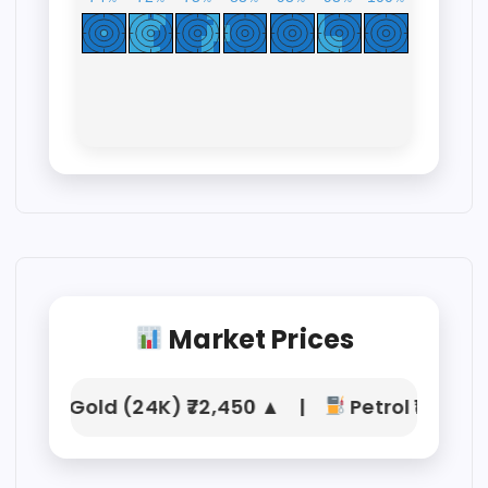
Market Prices
Gold (24K) ₹72,450 ▲ |
Petrol ₹104.21 |
D