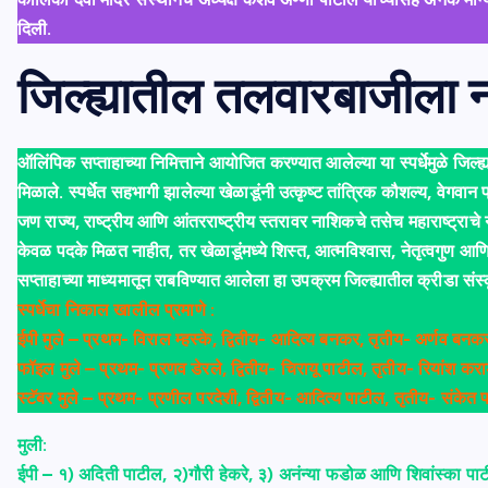
दिली.
जिल्ह्यातील तलवारबाजीला न
ऑलिंपिक सप्ताहाच्या निमित्ताने आयोजित करण्यात आलेल्या या स्पर्धेमुळे जिल्
मिळाले. स्पर्धेत सहभागी झालेल्या खेळाडूंनी उत्कृष्ट तांत्रिक कौशल्य, वेगवान
जण राज्य, राष्ट्रीय आणि आंतरराष्ट्रीय स्तरावर नाशिकचे तसेच महाराष्ट्राचे
केवळ पदके मिळत नाहीत, तर खेळाडूंमध्ये शिस्त, आत्मविश्वास, नेतृत्वगुण आणि र
सप्ताहाच्या माध्यमातून राबविण्यात आलेला हा उपक्रम जिल्ह्यातील क्रीडा स
स्पर्धेचा निकाल खालील प्रमाणे :
ईपी मुले – प्रथम- विराल म्हस्के, द्वितीय- आदित्य बनकर, तृतीय- अर्णव बन
फॉइल मुले – प्रथम- प्रणव डेरले, द्वितीय- चिरायू पाटील, तृतीय- रियांश
स्टॅबर मुले – प्रथम- प्रणील परदेशी, द्वितीय- आदित्य पाटील, तृतीय- संकेत
मुली:
ईपी – १) अदिती पाटील, २)गौरी हेकरे, ३) अनंन्या फडोळ आणि शिवांस्का पा