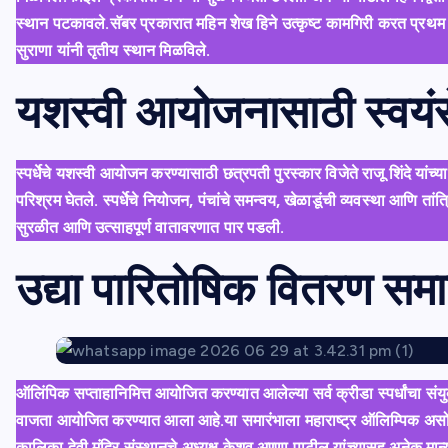
स्थान पटकावले.सॅबर प्रकारात महिन शेख हिने उत्कृष्ट कामगिरी करत प्रथम क
सुराणा यांनी तृतीय स्थान मिळविले.
यशस्वी आयोजनासाठी स्वयंस
स्पर्धेचे यशस्वी आयोजन करण्यासाठी छत्रपती पुरस्कार विजेते राजू शिंदे यांच्
परिश्रम घेतले. स्पर्धेचे नियोजन, पंचांचे समन्वय, खेळाडूंची व्यवस्था आणि तांत्रि
सुरळीत आणि उत्साहपूर्ण वातावरणात पार पडली.
उद्या पारितोषिक वितरण समा
ऑलिंपिक सप्ताहानिमित्त आयोजित करण्यात आलेल्या सर्व क्रीडा स्पर्धांचा स
वाजता आयोजित करण्यात आला आहे.या समारंभाला महाराष्ट्र ऑलिम्पिक अस
कालिका देवी मंदिर संस्थानचे अध्यक्ष केशव अण्णा पाटील यांच्यासह अनेक मा