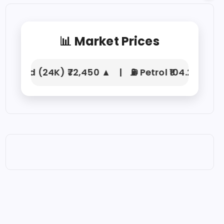
📊 Market Prices
old (24K) ₹72,450 ▲ | ⛽ Petrol ₹104.21 | 🚛 Die