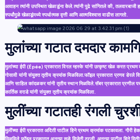
आवाहन त्यांनी उपस्थित खेळाडूंना केले.त्यांनी पुढे सांगितले की, तलवारबा
स्पर्धांमुळे खेळाडूंमध्ये स्पर्धात्मक वृत्ती आणि आत्मविश्वास वाढीस लागतो.
मुलांच्या गटात दमदार कामगि
मुलांच्या ईपी (Épée) प्रकारात विरल म्हस्के यांनी उत्कृष्ट खेळ करत प्र
गोसावी यांनी संयुक्त तृतीय क्रमांक मिळविला.फॉइल प्रकारात प्रणव डेरले वि
आणि साहिल कांदळकर यांनी तृतीय स्थान मिळविले.सॅबर प्रकारात प्रणील परद
कार्तिक वराडे यांनी संयुक्त तृतीय क्रमांक मिळविला.
मुलींच्या गटातही रंगली चु
मुलींच्या ईपी प्रकारात अदिती पाटील हिने प्रथम क्रमांक पटकावला. गौरी हेक
मिळविले.फॉइल प्रकारात अनन्या सुळे विजेती ठरली. अनन्या पाटील हिने द्विती