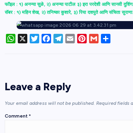
फॉइल : १) अनन्या सुळे, २) अनन्या पाटील ३) इरा परदेशी आणि सानवी दुशिंग
सॅबर : १) महिन शेख, २) तनिष्का कुशारे, ३) रिया दशपुते आणि संचिता सुराणा
W
X
T
F
T
E
Pi
G
S
h
w
a
el
m
nt
m
h
at
itt
c
e
ail
er
ail
ar
s
er
e
gr
e
e
A
b
a
st
p
o
m
Leave a Reply
p
o
k
Your email address will not be published.
Required fields
Comment
*