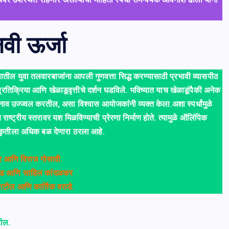
वी ऊर्जा
ह्यातील युवा तलवारबाजांना आपली गुणवत्ता सिद्ध करण्यासाठी प्रभावी व्यासपीठ
 प्रतिक्रिया आणि खेळाडूवृत्तीचे दर्शन घडविले. भविष्यात याच खेळाडूंपैकी अनेक
 नाव उज्ज्वल करतील, असा विश्वास आयोजकांनी व्यक्त केला.अशा स्पर्धांमुळे
ाष्ट्रीय स्तरावर यश मिळविण्याची प्रेरणा निर्माण होते. त्यामुळे ऑलिंपिक
ंस्कृतीला अधिक बळ देणारा ठरला आहे.
कर आणि विराज गोसावी.
 कराड आणि साहिल कांदळकर
 पाटील आणि कार्तिक वराडे.
टील.