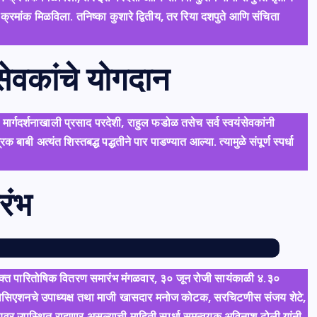
्रमांक मिळविला. तनिष्का कुशारे द्वितीय, तर रिया दशपुते आणि संचिता
ेवकांचे योगदान
🥇 G
या मार्गदर्शनाखाली प्रसाद परदेशी, राहुल फडोळ तसेच सर्व स्वयंसेवकांनी
क बाबी अत्यंत शिस्तबद्ध पद्धतीने पार पाडण्यात आल्या. त्यामुळे संपूर्ण स्पर्धा
रंभ
ंयुक्त पारितोषिक वितरण समारंभ मंगळवार, ३० जून रोजी सायंकाळी ४.३०
ोसिएशनचे उपाध्यक्ष तथा माजी खासदार मनोज कोटक, सरचिटणीस संजय शेटे,
न्यवर उपस्थित राहणार असल्याची माहिती स्पर्धा समन्वयक अविनाश ढोली यांनी