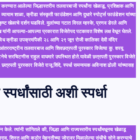
्यात आलेल्या जिल्हास्तरीय तलवारबाजी स्पर्धांना खेळाडू, प्रशिक्षक आणि
 व्यायाम शाळा, क्रीडा संस्कृती फाउंडेशन आणि दुधारे स्पोर्ट्स फाउंडेशन यांच्या
कृष्ट खेळाचे दर्शन घडविले. मुलांच्या गटात विरल म्हस्के, प्रणव डेरले आणि
 यांनी आपल्या-आपल्या प्रकारात विजेतेपद पटकावत विशेष लक्ष वेधून घेतले.
िध क्रीडा उपक्रमांपैकी २८ आणि २९ जून रोजी कालिका देवी मंदिर
टन आंतरराष्ट्रीय तलवारबाज आणि शिवछत्रपती पुरस्कार विजेत्या कु. शरयू
संघटनेचे सरचिटणीस राहुल वाघमारे उपस्थित होते.यावेळी छत्रपती पुरस्कार विजेते
त्रपती पुरस्कार विजेते राजू शिंदे, स्पर्धा समन्वयक अविनाश ढोली यांच्यासह
्पर्धांसाठी अशी स्पर्धा
न केले. त्यांनी सांगितले की, जिल्हा आणि राज्यस्तरीय स्पर्धांमधूनच खेळाडू
ण सराव, शिस्त आणि कठोर मेहनतीच्या जोरावर मिळालेल्या संधीचे सोने करण्याचे