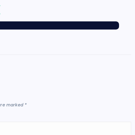
.
.
 are marked
*