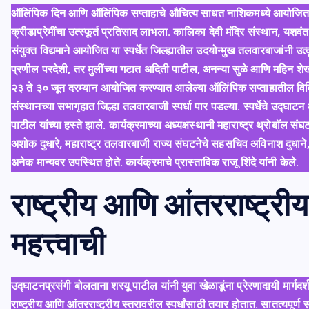
ऑलिंपिक दिन आणि ऑलिंपिक सप्ताहाचे औचित्य साधत नाशिकमध्ये आयोजित करण
क्रीडाप्रेमींचा उत्स्फूर्त प्रतिसाद लाभला. कालिका देवी मंदिर संस्थान, यशवंत
संयुक्त विद्यमाने आयोजित या स्पर्धेत जिल्ह्यातील उदयोन्मुख तलवारबाजांनी उत्
प्रणील परदेशी, तर मुलींच्या गटात अदिती पाटील, अनन्या सुळे आणि महिन शेख
२३ ते ३० जून दरम्यान आयोजित करण्यात आलेल्या ऑलिंपिक सप्ताहातील विव
संस्थानच्या सभागृहात जिल्हा तलवारबाजी स्पर्धा पार पडल्या. स्पर्धेचे उद्घा
पाटील यांच्या हस्ते झाले. कार्यक्रमाच्या अध्यक्षस्थानी महाराष्ट्र थ्रोबॉल 
अशोक दुधारे, महाराष्ट्र तलवारबाजी राज्य संघटनेचे सहसचिव अविनाश दुधाने, छ
अनेक मान्यवर उपस्थित होते. कार्यक्रमाचे प्रास्ताविक राजू शिंदे यांनी केले.
राष्ट्रीय आणि आंतरराष्ट्रीय स
महत्त्वाची
उद्घाटनप्रसंगी बोलताना शरयू पाटील यांनी युवा खेळाडूंना प्रेरणादायी मार्गदर्श
राष्ट्रीय आणि आंतरराष्ट्रीय स्तरावरील स्पर्धांसाठी तयार होतात. सातत्यपूर्