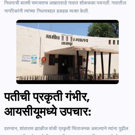
निधनाची बातमी समजताच अखातवाडे गावात शोककळा पसरली. गावातील
नागरिकांनी त्यांच्या निधनाबद्दल हळहळ व्यक्त केली.
पतीची प्रकृती गंभीर,
आयसीयूमध्ये उपचार:
दरम्यान, शांताराम ह्याळीज यांची प्रकृती चिंताजनक असल्याने त्यांना पुढील