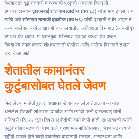
केल्यानंतर वृद्ध शेतकरी दाम्पत्याची प्रकृती अचानक बिघडली.
उपचारादरम्यान
द्वारकाबाई शांताराम ह्याळीज (वय ६८)
यांचा मृत्यू झाला, तर
त्यांचे पती
शांताराम नानाजी ह्याळीज (वय ७८)
यांची प्रकृती गंभीर असून ते
सध्या मालेगाव येथील खासगी रुग्णालयातील अतिदक्षता विभागात (आयसीयू)
उपचार घेत आहेत. या घटनेमुळे परिसरात हळहळ व्यक्त होत असून,
विषबाधेचे नेमके कारण शोधण्यासाठी पोलीस आणि आरोग्य विभागाने तपास
सुरू केला आहे.
शेतातील कामानंतर
कुटुंबासोबत घेतले जेवण
मिळालेल्या माहितीनुसार, अखातवाडे गावाजवळील शेतात वास्तव्यास
असलेले शेतकरी शांताराम ह्याळीज आणि त्यांची पत्नी द्वारकाबाई यांनी
शनिवारी (दि. २७ जून) दिवसभर शेतीची कामे केली होती. संध्याकाळी त्यांनी
कुटुंबीयांसह मटणाचे जेवण केले. प्राथमिक माहितीनुसार, जेवणानंतर त्यांनी
दहीही खाल्ले होते.काही वेळानंतर दोघांनाही मळमळ, अस्वस्थता आणि