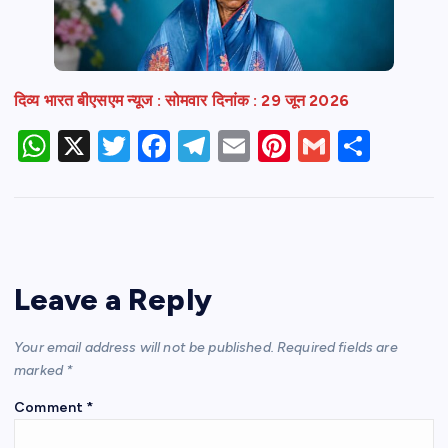
दिव्य भारत बीएसएम न्यूज : सोमवार दिनांक : 29 जून 2026
W
X
T
F
T
E
Pi
G
S
h
w
a
el
m
nt
m
h
at
itt
c
e
ail
er
ail
ar
s
er
e
gr
e
e
A
b
a
st
Leave a Reply
p
o
m
p
o
Your email address will not be published.
Required fields are
k
marked
*
Comment
*