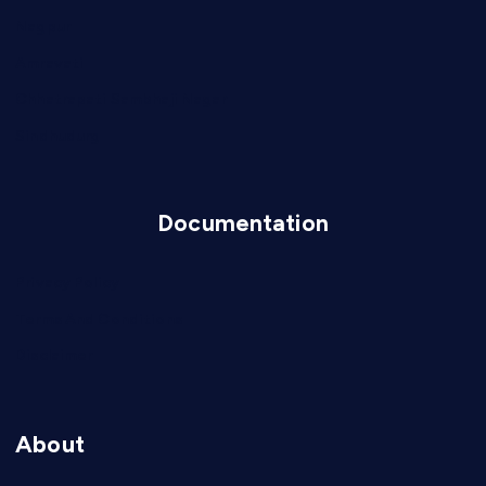
Nagpur
Amravati
Chhatrapati Sambhaji Nagar
Sindhudurg
Documentation
Privacy Policy
Terms And Conditions
Disclaimer
About