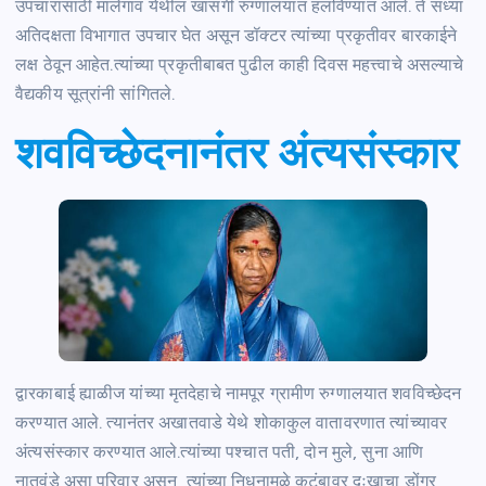
उपचारासाठी मालेगाव येथील खासगी रुग्णालयात हलविण्यात आले. ते सध्या
अतिदक्षता विभागात उपचार घेत असून डॉक्टर त्यांच्या प्रकृतीवर बारकाईने
लक्ष ठेवून आहेत.त्यांच्या प्रकृतीबाबत पुढील काही दिवस महत्त्वाचे असल्याचे
वैद्यकीय सूत्रांनी सांगितले.
शवविच्छेदनानंतर अंत्यसंस्कार
द्वारकाबाई ह्याळीज यांच्या मृतदेहाचे नामपूर ग्रामीण रुग्णालयात शवविच्छेदन
करण्यात आले. त्यानंतर अखातवाडे येथे शोकाकुल वातावरणात त्यांच्यावर
अंत्यसंस्कार करण्यात आले.त्यांच्या पश्चात पती, दोन मुले, सुना आणि
नातवंडे असा परिवार असून, त्यांच्या निधनामुळे कुटुंबावर दुःखाचा डोंगर