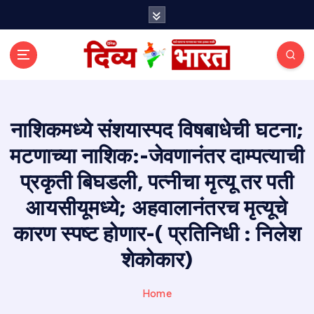
S
k
i
p
t
o
c
o
नाशिकमध्ये संशयास्पद विषबाधेची घटना;
n
मटणाच्या नाशिक:-जेवणानंतर दाम्पत्याची
t
e
प्रकृती बिघडली, पत्नीचा मृत्यू तर पती
n
t
आयसीयूमध्ये; अहवालानंतरच मृत्यूचे
कारण स्पष्ट होणार-( प्रतिनिधी : निलेश
शेकोकार)
Home