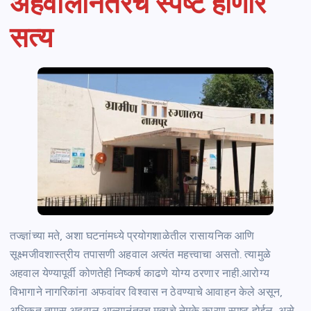
अहवालानंतरच स्पष्ट होणार
सत्य
तज्ज्ञांच्या मते, अशा घटनांमध्ये प्रयोगशाळेतील रासायनिक आणि
सूक्ष्मजीवशास्त्रीय तपासणी अहवाल अत्यंत महत्त्वाचा असतो. त्यामुळे
अहवाल येण्यापूर्वी कोणतेही निष्कर्ष काढणे योग्य ठरणार नाही.आरोग्य
विभागाने नागरिकांना अफवांवर विश्वास न ठेवण्याचे आवाहन केले असून,
अधिकृत तपास अहवाल आल्यानंतरच मृत्यूचे नेमके कारण स्पष्ट होईल, असे