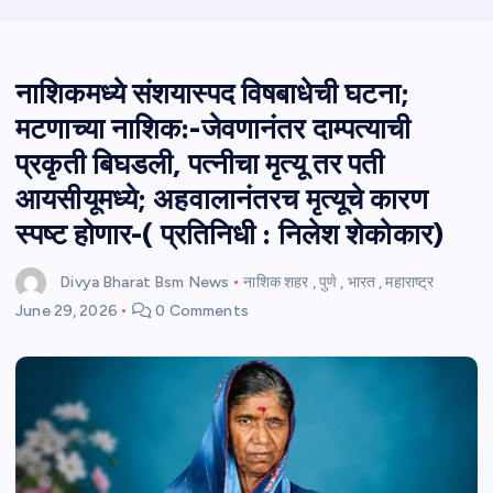
नाशिकमध्ये संशयास्पद विषबाधेची घटना;
मटणाच्या नाशिक:-जेवणानंतर दाम्पत्याची
प्रकृती बिघडली, पत्नीचा मृत्यू तर पती
आयसीयूमध्ये; अहवालानंतरच मृत्यूचे कारण
स्पष्ट होणार-( प्रतिनिधी : निलेश शेकोकार)
Divya Bharat Bsm News
नाशिक शहर
,
पुणे
,
भारत
,
महाराष्ट्र
June 29, 2026
0 Comments