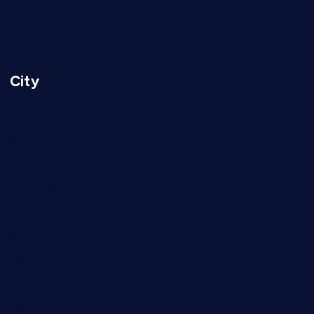
Latest
City
Nashik
Mumbai
Pune
Dharashiv
Satara
Surgana
Nandurbar
Dhule
Nanded