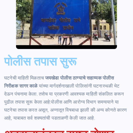
पोलीस तपास सुरू
घटनेची माहिती मिळताच
जयखेडा पोलीस ठाण्याचे सहाय्यक पोलीस
निरीक्षक सागर काळे
यांच्या मार्गदर्शनाखाली पोलिसांनी घटनास्थळी भेट
देऊन पंचनामा केला. तसेच या प्रकरणी आवश्यक माहिती संकलित करून
पुढील तपास सुरू केला आहे.पोलीस आणि आरोग्य विभाग समन्वयाने या
घटनेचा तपास करत असून, अन्नातून विषबाधा झाली की अन्य कोणते कारण
आहे, याबाबत सर्व शक्यतांची पडताळणी केली जात आहे.