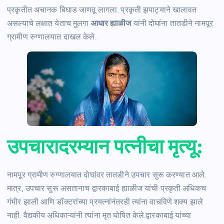
प्रकृतीत अचानक बिघाड जाणवू लागला. प्रकृती झपाट्याने खालावत
असल्याचे लक्षात येताच मुलगा
आधार ह्याळीज
यांनी दोघांना तातडीने नामपूर
ग्रामीण रुग्णालयात दाखल केले.
उपचारादरम्यान पत्नीचा मृत्यू:
नामपूर ग्रामीण रुग्णालयात दोघांवर तातडीने उपचार सुरू करण्यात आले.
मात्र, उपचार सुरू असतानाच द्वारकाबाई ह्याळीज यांची प्रकृती अधिकच
गंभीर झाली आणि डॉक्टरांच्या प्रयत्नांनंतरही त्यांना वाचविणे शक्य झाले
नाही. वैद्यकीय अधिकाऱ्यांनी त्यांना मृत घोषित केले.द्वारकाबाई यांच्या