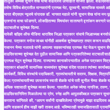
तालुका अध्यक्ष सुभान शेख यांचा वाढदिवस उत्साहात साजरा झाला. वाढदिवसानि
तसेच विविध क्षेत्रातील मान्यवरांनी प्रत्यक्ष भेट, दूरध्वनी, सामाजिक माध्यमे आणि श
भारत बीएसएम न्यूजचे संपादक डॉ. भागवत महाले यांनी सुभान शेख यांना मनःपूर्
प्रश्नांना वाचा फोडणारे, लोकहिताच्या विषयांवर सातत्याने वृत्तांकन करणारे पत्
वाटचालीस शुभेच्छा दिल्या.
यावेळी व्हॉइस ऑफ मीडिया धाराशिव जिल्हा पत्रकार संघाचे जिल्हाध्यक्ष बनसोडे स
केल्या. पत्रकार मनोज जाधव यांनीही आकर्षक शुभेच्छापत्र तयार करून वाढदिवस
गजानन भैय्या नलावडे यांनी आपल्या सहकाऱ्यांसह प्रत्यक्ष भेट घेऊन सुभान शेख य
वाढदिवसाच्या शुभेच्छा देत पुढील सामाजिक आणि पत्रकारितेच्या वाटचालीसाठी शु
प्रत्यक्ष भेटून शुभेच्छा दिल्या. राज्याच्या कानाकोपऱ्यातील अनेक पत्रकार मित्रां
पत्रकार बांधवांनी सामाजिक माध्यमांवर शुभेच्छा संदेश पाठवत त्यांच्या कार्य
कार्यकर्ते, विविध संस्थांचे पदाधिकारी, ग्रामपंचायतीचे सदस्य, शिक्षक, मित्रप
केला.ग्रामपंचायतीच्या उपसरपंच स्वाती शेळके यांचे पती सुनील भैय्या शेळके यां
अधिक यशासाठी शुभेच्छा व्यक्त केल्या. गावातील अनेक ज्येष्ठ नागरिक, तरुण, साम
वाढदिवसानिमित्त मिळालेल्या या प्रेम, स्नेह आणि आपुलकीबद्दल पत्रकार सुभान श
करताना सांगितले की, “आपण सर्वांनी दाखविलेल्या प्रेमामुळे माझा वाढदिवस अ
आणि सहकार्य हीच माझी खरी ताकद आहे. भविष्यातही समाजहितासाठी प्रामाणिकपण