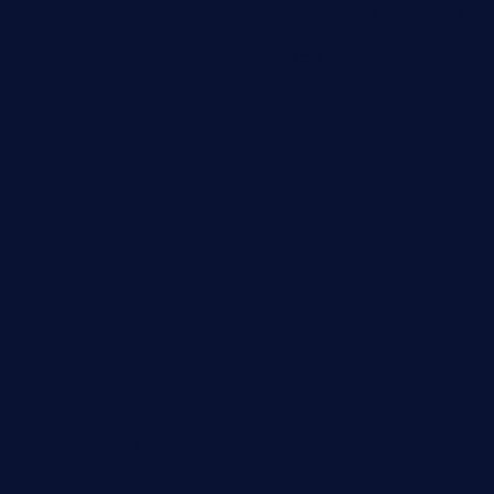
Terms And Conditions
Disclaimer
i Sambhaji Nagar