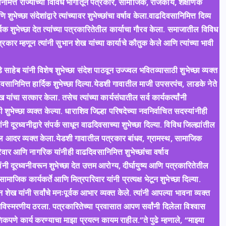
मित्त राज्याच्या विविध भागांतून पत्रकार, सामाजिक, राजकीय, शैक्षणिक
ुभेच्छा संदेशांद्वारे त्यांच्यावर शुभेच्छांचा वर्षाव केला.वाढदिवसानिमित्त दिव्य
वक शुभेच्छा देत त्यांच्या पत्रकारितेतील कार्याचा गौरव केला. समाजातील विविध
रकार म्हणून त्यांनी सुभान शेख यांच्या कार्याचे कौतुक केले आणि त्यांच्या भावी
ाहेब यांनी विशेष शुभेच्छा संदेश पाठवून उज्ज्वल भवितव्यासाठी शुभेच्छा व्यक्त
ानिमित्त हार्दिक शुभेच्छा दिल्या.येडशी गावातील माजी उपसरपंच, लाडके नेते
ांचा सत्कार केला. तसेच त्यांच्या कार्यसंघातील सर्व कार्यकर्त्यांनी
भेच्छा व्यक्त केल्या. धाराशिव जिल्हा परिषदेच्या नवनिर्वाचित सदस्यांनीही
नी दूरध्वनीद्वारे संपर्क साधून वाढदिवसाच्या शुभेच्छा दिल्या. विविध जिल्ह्यांतील
ाबद्दल आदर व्यक्त केला.येडशी गावातील पत्रकार बांधव, ग्रामस्थ, सामाजिक
रिवार आणि नागरिक यांनीही वाढदिवसानिमित्त शुभेच्छांचा वर्षाव
नी दूरध्वनीवरून शुभेच्छा देत उत्तम आरोग्य, दीर्घायुष्य आणि पत्रकारितेतील
ाजिक कार्यकर्ते आणि मित्रपरिवार यांनी प्रत्यक्ष भेटून शुभेच्छा दिल्या.
ेख यांनी सर्वांचे मनःपूर्वक आभार व्यक्त केले. त्यांनी आपल्या भावना व्यक्त
विस्मरणीय ठरला. पत्रकारितेच्या प्रवासात आपण सर्वांनी दिलेला विश्वास
े कार्य करण्याचा माझा प्रयत्न कायम राहील.”ते पुढे म्हणाले, “माझ्या