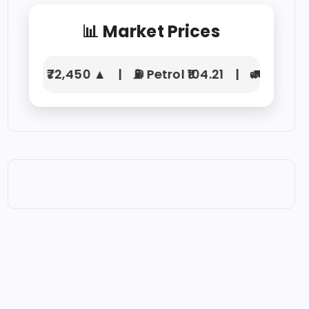
📊 Market Prices
4K) ₹72,450 ▲ | ⛽ Petrol ₹104.21 | 🚛 Diesel ₹92