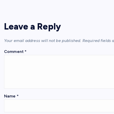
at
itt
c
e
ail
er
ail
ar
s
er
e
gr
e
e
A
b
a
st
p
o
m
Leave a Reply
p
o
k
Your email address will not be published.
Required fields
Comment
*
Name
*