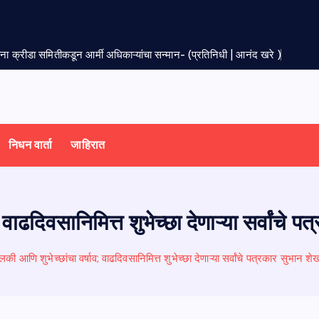
सेना क्रीडा समितीकडून आर्मी अधिकाऱ्यांचा सन्मान- (प्रतिनिधी | आनंद खरे )
निधन वार्ता
जाहिरात
 वाढदिवसानिमित्त शुभेच्छा देणाऱ्या सर्वांचे 
लकी आणि शुभेच्छांचा वर्षाव; वाढदिवसानिमित्त शुभेच्छा देणाऱ्या सर्वांचे पत्रकार सुभान श