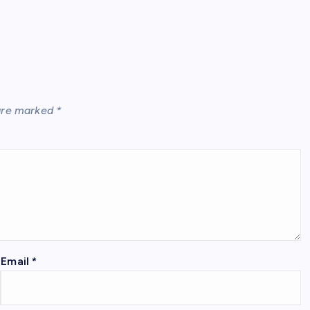
🥇 Gold (2
 are marked
*
Email
*