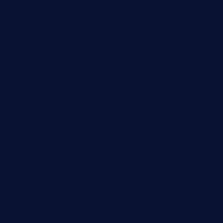
Mumbai
Pune
Dharashiv
Satara
Surgana
Nandurbar
Dhule
Nanded
Nagpur
Amravati
Chhatrapat
Sindhudurg