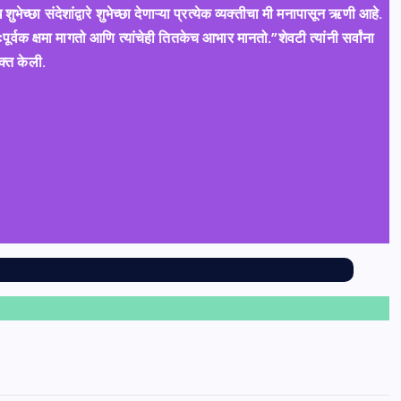
शुभेच्छा संदेशांद्वारे शुभेच्छा देणाऱ्या प्रत्येक व्यक्तीचा मी मनापासून ऋणी आहे.
र्वक क्षमा मागतो आणि त्यांचेही तितकेच आभार मानतो.”शेवटी त्यांनी सर्वांना
क्त केली.