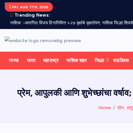
S
FRI. AUG 7TH, 2026
k
Trending News:
i
नाशिक :-कारगिल विजय दिनानिमित्त ५२७ वृक्षांचे वृक्षारोपण; नाशिक जिल्हा शिव
p
t
o
c
o
ताज्या
भारत
महाराष्ट्र
नाशिक शहर
जिल्हा
वाढदिवस
n
t
e
प्रेम, आपुलकी आणि शुभेच्छांचा वर्षाव;
n
t
Home
प्रेम, आपु