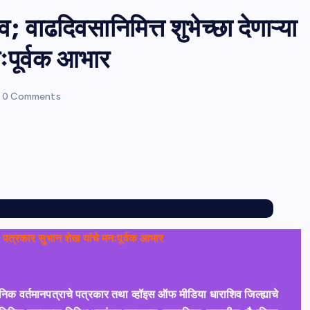
व; वाढदिवसानिमित्त शुभेच्छा देणाऱ्या
नःपूर्वक आभार
0 Comments
ांचे पत्रकार सुभान शेख यांचे मनःपूर्वक आभार
दैनिक वर्तमानपत्राचे पत्रकार तथा व्हॉइस ऑफ मीडिया धाराशिव जिल्ह्याचे