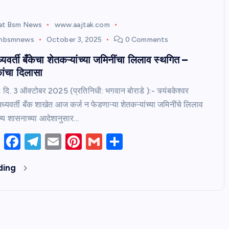
rat Bsm News
www.aajtak.com
tnbsmnews
October 3, 2025
0 Comments
यवर्ती बँकेचा शेतकऱ्यांच्या जमिनींचा लिलाव स्थगित –
ांचा दिलासा
 : दि. 3 ऑक्टोबर 2025 (प्रतिनिधी: भगवान बोराडे ):- त्र्यंबकेश्वर
मध्यवर्ती बँक शाखेत आज कर्ज न फेडणाऱ्या शेतकऱ्यांच्या जमिनींचे लिलाव
ाज्य शासनाच्या आदेशानुसार…
T
F
T
E
Pi
G
S
w
a
el
m
nt
m
h
ding
itt
c
e
ail
er
ail
ar
er
e
gr
e
e
b
a
st
o
m