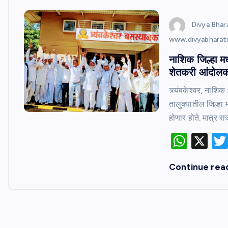
Divya Bha
www.divyabhara
नाशिक जिल्हा मध्
शेतकरी आंदोलक
त्र्यंबकेश्वर, नाशिक
तालुक्यातील जिल्हा 
होणार होते. मात्र र
W
X
h
Continue rea
at
s
A
p