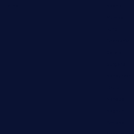
Latest
Nashik
Mumbai
Pune
Dharashiv
Satara
Surgana
Nandurbar
Dhule
Nanded
Nagpur
Amravati