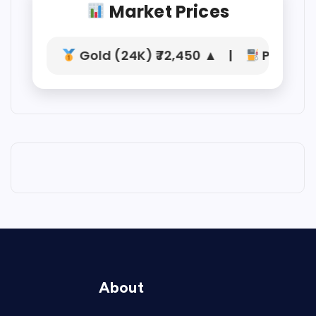
Market Prices
Gold (24K) ₹72,450 ▲ |
Petrol ₹104
About