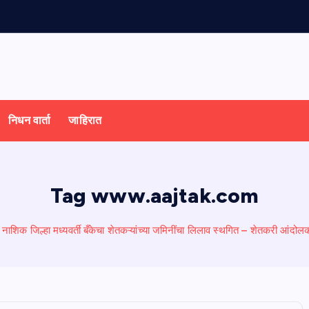
निधन वार्ता
जाहिरात
Tag www.aajtak.com
नाशिक जिल्हा मध्यवर्ती बँकेचा शेतकऱ्यांच्या जमिनींचा लिलाव स्थगित – शेतकरी आंदोल